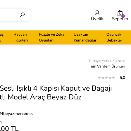
0
Üyelik
Sepetim
aş
Hayvan
Puzzle ve Zeka
Uzaktan
Oyuncak
u
Figürleri
Oyunları
Kumandalılar
Bebekler
Türkiye Yetkili Satıcısı
Tüm Vardem Ürünleri
5,0
esli Işıklı 4 Kapısı Kaput ve Bagajı
tlı Model Araç Beyaz Düz
24beyazmercedes
TL
,00 TL