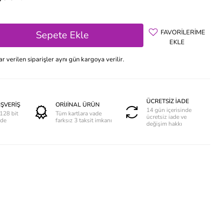
FAVORİLERİME
Sepete Ekle
EKLE
 verilen siparişler aynı gün kargoya verilir.
ÜCRETSİZ İADE
IŞVERİŞ
ORİJİNAL ÜRÜN
14 gün içerisinde
128 bit
Tüm kartlara vade
ücretsiz iade ve
nde
farksız 3 taksit imkanı
değişim hakkı