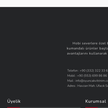
Hobi severlere özel 
kumandalı ürünler başta
avantajlarını kullanarak
Telefon : +90 (332) 322 33 
Mobil : +90 (553) 699 86 86
Mail : info@oyuncakvitrinim.
Adres : Havzan Mah. Ufacık 
Üyelik
Kurumsal