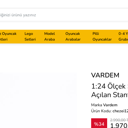
z Oyuncak
Lego
Model
Oyuncak
Pilli
0-4 Y
tleri
Setleri
Araba
Arabalar
Oyuncaklar
Grub
VARDEM
1:24 Ölçek S
Açılan Stan
Marka
Vardem
Ürün Kodu:
chezei1
2.990,00 
%34
1.970