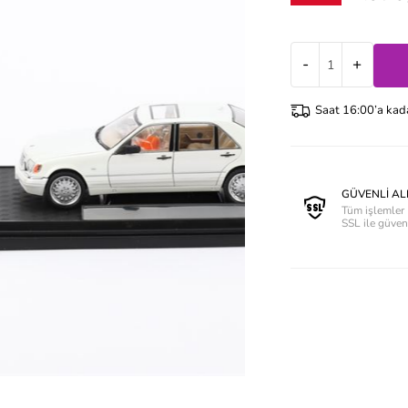
-
+
Saat 16:00’a kadar
GÜVENLİ AL
Tüm işlemler 
SSL ile güve