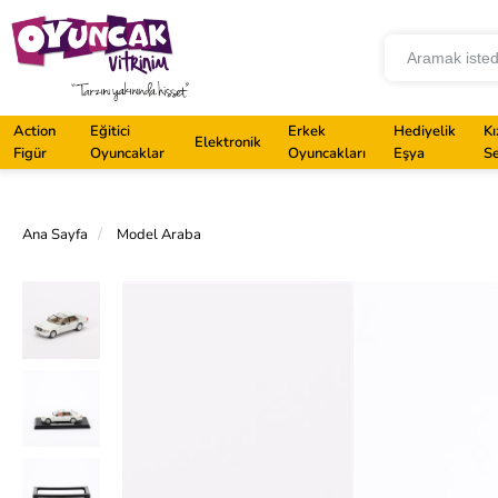
Action
Eğitici
Erkek
Hediyelik
Kı
Elektronik
Figür
Oyuncaklar
Oyuncakları
Eşya
Se
Ana Sayfa
Model Araba