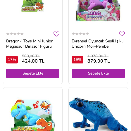
Dragon-i Toys Mini Junior
Evrensel Oyuncak Sesli Işıklı
Megasaur Dinazor Figürü
Unicorn Mor-Pembe
508,80 TL
1.078,80 TL
17%
19%
424,00 TL
879,00 TL
Sepete Ekle
Sepete Ekle