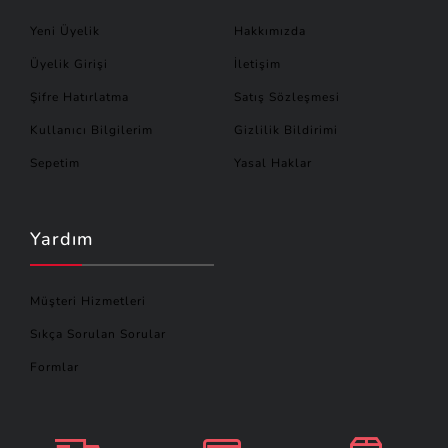
Yeni Üyelik
Hakkımızda
Üyelik Girişi
İletişim
Şifre Hatırlatma
Satış Sözleşmesi
Kullanıcı Bilgilerim
Gizlilik Bildirimi
Sepetim
Yasal Haklar
Yardım
Müşteri Hizmetleri
Sıkça Sorulan Sorular
Formlar