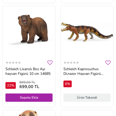
Schleich Lisanslı Boz Ayı
Schleich Kaprosuchus
hayvan Figürü 10 cm 14685
Di,nazor Hayvan Figürü
15025
899,00 TL
6%
22%
699,00 TL
Sepete Ekle
Ürün Tükendi