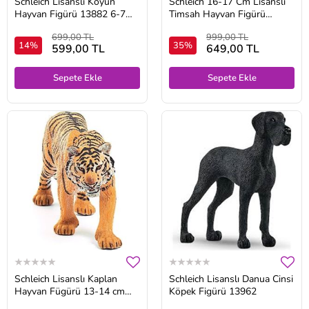
Schleich Lisanslı Koyun
Schleich 16-17 Cm Lisanslı
Hayvan Figürü 13882 6-7
Timsah Hayvan Figürü
Cm
17002
699,00 TL
999,00 TL
14%
35%
599,00 TL
649,00 TL
Sepete Ekle
Sepete Ekle
Schleich Lisanslı Kaplan
Schleich Lisanslı Danua Cinsi
Hayvan Fügürü 13-14 cm
Köpek Figürü 13962
17003