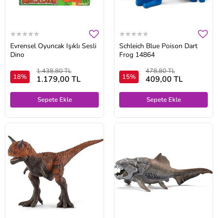
Evrensel Oyuncak Işıklı Sesli
Schleich Blue Poison Dart
Dino
Frog 14864
1.438,80 TL
478,80 TL
18%
15%
1.179,00 TL
409,00 TL
Sepete Ekle
Sepete Ekle