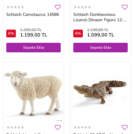
Schleich Carnotaurus 14586
Schleich Dunkleosteus
Lisanslı Dinazor Figürü 12-
13 CM 14575
1.299,00 TL
1.198,80 TL
8%
8%
1.199,00 TL
1.099,00 TL
Sepete Ekle
Sepete Ekle