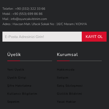
Telefon : +90 (332) 322 33 66
Mobil : +90 (553) 699 86 86
Mail : info@oyuncakvitrinim.com
Adres : Havzan Mah. Ufacık Sokak No : 16/C Meram / KONYA
KAYIT OL
Üyelik
Kurumsal
Yeni Üyelik
Hakkımızda
Üyelik Girişi
İletişim
Şifre Hatırlatma
Satış Sözleşmesi
Kullanıcı Bilgilerim
Gizlilik Bildirimi
Sepetim
Yasal Haklar