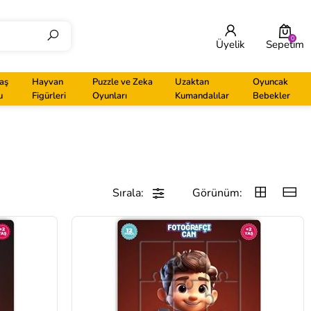
0
Üyelik
Sepetim
aş
Hayvan
Puzzle ve Zeka
Uzaktan
Oyuncak
u
Figürleri
Oyunları
Kumandalılar
Bebekler
Sırala:
Görünüm: