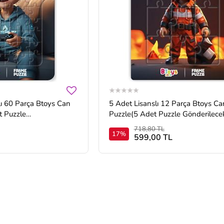
lı 60 Parça Btoys Can
5 Adet Lisanslı 12 Parça Btoys Can Frame
t Puzzle
Puzzle(5 Adet Puzzle Gönderilecekt
718,80 TL
17%
599,00 TL