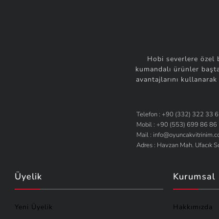
Hobi severlere özel 
kumandalı ürünler başta
avantajlarını kullanarak
Telefon : +90 (332) 322 33 
Mobil : +90 (553) 699 86 86
Mail : info@oyuncakvitrinim.
Adres : Havzan Mah. Ufacık 
Üyelik
Kurumsal
Yeni Üyelik
Hakkımızda