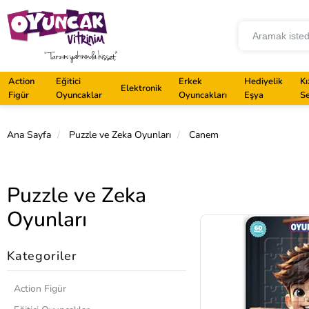
Action
Eğitici
Erkek
Hediyelik
Kı
Elektronik
Figür
Oyuncaklar
Oyuncakları
Eşya
Se
Ana Sayfa
Puzzle ve Zeka Oyunları
Canem
Puzzle ve Zeka
Oyunları
Kategoriler
Action Figür