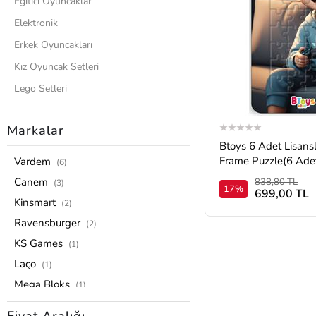
Eğitici Oyuncaklar
Elektronik
Erkek Oyuncakları
Kız Oyuncak Setleri
Lego Setleri
Model Araba
Markalar
Oyuncak Arabalar
Btoys 6 Adet Lisans
Pilli Oyuncaklar
Frame Puzzle(6 Ade
Vardem
(6)
Gönderilecektir.)
0-4 Yaş Grubu
Canem
838,80 TL
(3)
17%
699,00 TL
Hayvan Figürleri
Kinsmart
(2)
Puzzle ve Zeka Oyunları
Ravensburger
(2)
Uzaktan Kumandalılar
KS Games
(1)
Oyuncak Bebekler
Laço
(1)
Mega Bloks
Tüm Ürünler
(1)
Toysan
(1)