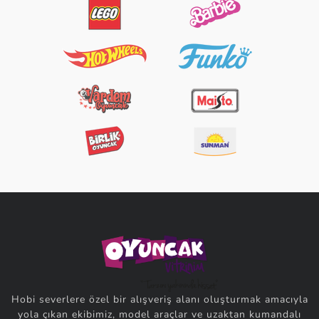
Hobi severlere özel bir alışveriş alanı oluşturmak amacıyla
yola çıkan ekibimiz, model araçlar ve uzaktan kumandalı