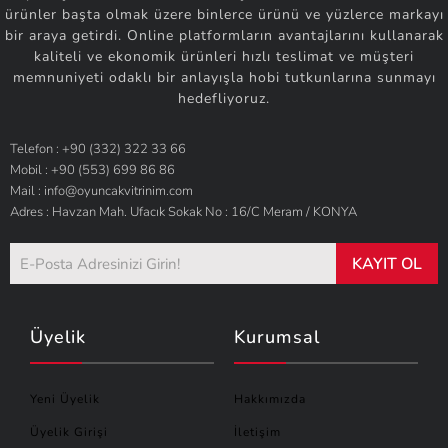
ürünler başta olmak üzere binlerce ürünü ve yüzlerce markayı
bir araya getirdi. Online platformların avantajlarını kullanarak
kaliteli ve ekonomik ürünleri hızlı teslimat ve müşteri
memnuniyeti odaklı bir anlayışla hobi tutkunlarına sunmayı
hedefliyoruz.
Telefon : +90 (332) 322 33 66
Mobil : +90 (553) 699 86 86
Mail : info@oyuncakvitrinim.com
Adres : Havzan Mah. Ufacık Sokak No : 16/C Meram / KONYA
KAYIT OL
Üyelik
Kurumsal
Yeni Üyelik
Hakkımızda
Üyelik Girişi
İletişim