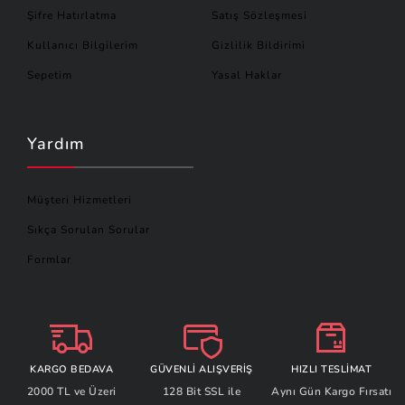
Şifre Hatırlatma
Satış Sözleşmesi
Kullanıcı Bilgilerim
Gizlilik Bildirimi
Sepetim
Yasal Haklar
Yardım
Müşteri Hizmetleri
Sıkça Sorulan Sorular
Formlar
KARGO BEDAVA
GÜVENLİ ALIŞVERİŞ
HIZLI TESLİMAT
2000 TL ve Üzeri
128 Bit SSL ile
Aynı Gün Kargo Fırsatı