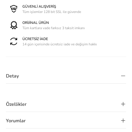
GÜVENLİ ALIŞVERİŞ
Tüm işlemler 128 bit SSL ile güvende
ORİJİNAL ÜRÜN
Tüm kartlara vade farksız 3 taksit imkanı
ÜCRETSİZ İADE
14 gün içerisinde ücretsiz iade ve değişim hakkı
Detay
Özellikler
Yorumlar