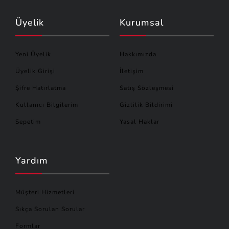
Üyelik
Kurumsal
Yeni Üyelik
Hakkımızda
Üyelik Girişi
İletişim
Şifre Hatırlatma
Satış Sözleşmesi
Kullanıcı Bilgilerim
Gizlilik Bildirimi
Sepetim
Yasal Haklar
Yardım
Müşteri Hizmetleri
Sıkça Sorulan Sorular
Formlar