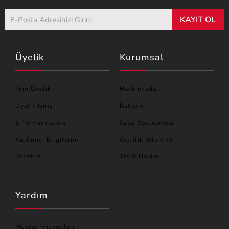
KAYIT OL
Üyelik
Kurumsal
Yeni Üyelik
Hakkımızda
Üyelik Girişi
İletişim
Şifre Hatırlatma
Satış Sözleşmesi
Kullanıcı Bilgilerim
Gizlilik Bildirimi
Sepetim
Yasal Haklar
Yardım
Müşteri Hizmetleri