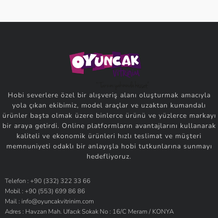
Hobi severlere özel bir alışveriş alanı oluşturmak amacıyla
yola çıkan ekibimiz, model araçlar ve uzaktan kumandalı
ürünler başta olmak üzere binlerce ürünü ve yüzlerce markayı
bir araya getirdi. Online platformların avantajlarını kullanarak
kaliteli ve ekonomik ürünleri hızlı teslimat ve müşteri
memnuniyeti odaklı bir anlayışla hobi tutkunlarına sunmayı
hedefliyoruz.
Telefon : +90 (332) 322 33 66
Mobil : +90 (553) 699 86 86
Mail : info@oyuncakvitrinim.com
Adres : Havzan Mah. Ufacık Sokak No : 16/C Meram / KONYA