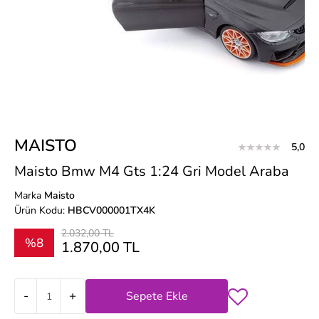
MAISTO
5,0
Maisto Bmw M4 Gts 1:24 Gri Model Araba
Marka
Maisto
Ürün Kodu:
HBCV000001TX4K
2.032,00 TL
%8
1.870,00 TL
-
+
Sepete Ekle