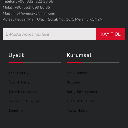
Telefon : +90 (332) 322 33 66
Mobil : +90 (553) 699 86 86
Mail : info@oyuncakvitrinim.com
Adres : Havzan Mah. Ufacık Sokak No : 16/C Meram / KONYA
KAYIT OL
Üyelik
Kurumsal
Yeni Üyelik
Hakkımızda
Üyelik Girişi
İletişim
Şifre Hatırlatma
Satış Sözleşmesi
Kullanıcı Bilgilerim
Gizlilik Bildirimi
Sepetim
Yasal Haklar