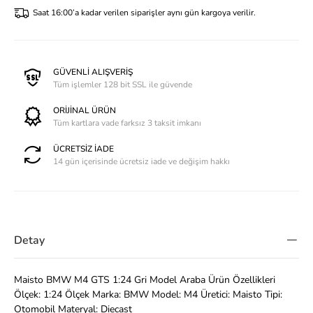
Saat 16:00’a kadar verilen siparişler aynı gün kargoya verilir.
GÜVENLİ ALIŞVERİŞ
Tüm işlemler 128 bit SSL ile güvende
ORİJİNAL ÜRÜN
Tüm kartlara vade farksız 3 taksit imkanı
ÜCRETSİZ İADE
14 gün içerisinde ücretsiz iade ve değişim hakkı
Detay
Maisto BMW M4 GTS 1:24 Gri Model Araba Ürün Özellikleri
Ölçek: 1:24 Ölçek Marka: BMW Model: M4 Üretici: Maisto Tipi:
Otomobil Materyal: Diecast