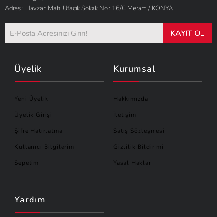
Adres : Havzan Mah. Ufacık Sokak No : 16/C Meram / KONYA
KAYIT OL
Üyelik
Kurumsal
Yeni Üyelik
Hakkımızda
Üyelik Girişi
İletişim
Şifre Hatırlatma
Satış Sözleşmesi
Kullanıcı Bilgilerim
Gizlilik Bildirimi
Sepetim
Yasal Haklar
Yardım