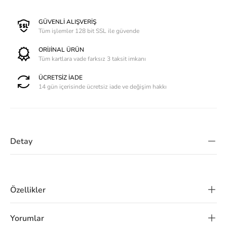
GÜVENLİ ALIŞVERİŞ
Tüm işlemler 128 bit SSL ile güvende
ORİJİNAL ÜRÜN
Tüm kartlara vade farksız 3 taksit imkanı
ÜCRETSİZ İADE
14 gün içerisinde ücretsiz iade ve değişim hakkı
Detay
Özellikler
Yorumlar