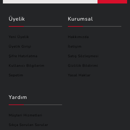
Üyelik
Kurumsal
Yeni Üyelik
Hakkımızda
Üyelik Girişi
İletişim
Şifre Hatırlatma
Satış Sözleşmesi
Kullanıcı Bilgilerim
Gizlilik Bildirimi
Sepetim
Yasal Haklar
Yardım
Müşteri Hizmetleri
Sıkça Sorulan Sorular