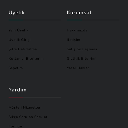
Üyelik
Kurumsal
Yeni Üyelik
Hakkımızda
Üyelik Girişi
İletişim
Şifre Hatırlatma
Satış Sözleşmesi
Kullanıcı Bilgilerim
Gizlilik Bildirimi
Sepetim
Yasal Haklar
Yardım
Müşteri Hizmetleri
Sıkça Sorulan Sorular
Formlar