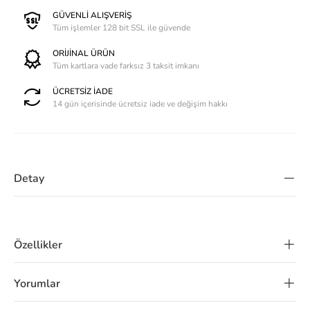
GÜVENLİ ALIŞVERİŞ
Tüm işlemler 128 bit SSL ile güvende
ORİJİNAL ÜRÜN
Tüm kartlara vade farksız 3 taksit imkanı
ÜCRETSİZ İADE
14 gün içerisinde ücretsiz iade ve değişim hakkı
Detay
Özellikler
Yorumlar