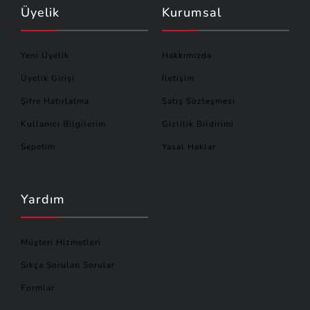
Üyelik
Kurumsal
Yeni Üyelik
Hakkımızda
Üyelik Girişi
İletişim
Şifre Hatırlatma
Satış Sözleşmesi
Kullanıcı Bilgilerim
Gizlilik Bildirimi
Sepetim
Yasal Haklar
Yardım
Müşteri Hizmetleri
Sıkça Sorulan Sorular
Formlar