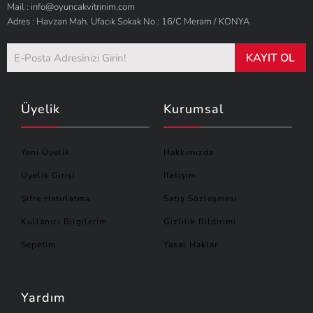
Mail : info@oyuncakvitrinim.com
Adres : Havzan Mah. Ufacık Sokak No : 16/C Meram / KONYA
KAYIT OL
Üyelik
Kurumsal
Yeni Üyelik
Hakkımızda
Üyelik Girişi
İletişim
Şifre Hatırlatma
Satış Sözleşmesi
Kullanıcı Bilgilerim
Gizlilik Bildirimi
Sepetim
Yasal Haklar
Yardım