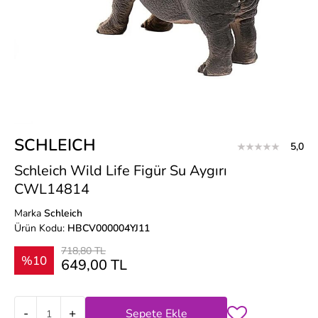
SCHLEICH
5,0
Schleich Wild Life Figür Su Aygırı
CWL14814
Marka
Schleich
Ürün Kodu:
HBCV000004YJ11
718,80 TL
%10
649,00 TL
-
+
Sepete Ekle