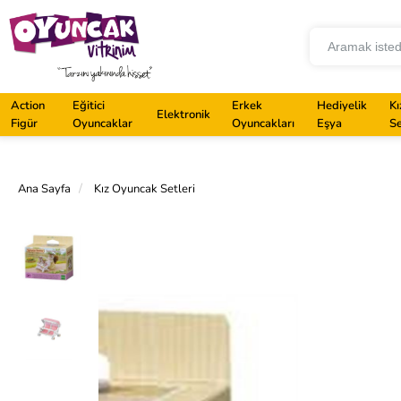
Action
Eğitici
Erkek
Hediyelik
Kı
Elektronik
Figür
Oyuncaklar
Oyuncakları
Eşya
Se
Ana Sayfa
Kız Oyuncak Setleri