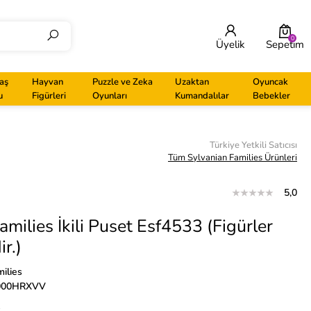
0
Üyelik
Sepetim
aş
Hayvan
Puzzle ve Zeka
Uzaktan
Oyuncak
u
Figürleri
Oyunları
Kumandalılar
Bebekler
Türkiye Yetkili Satıcısı
Tüm Sylvanian Families Ürünleri
N
5,0
amilies İkili Puset Esf4533 (Figürler
ir.)
ilies
000HRXVV
L