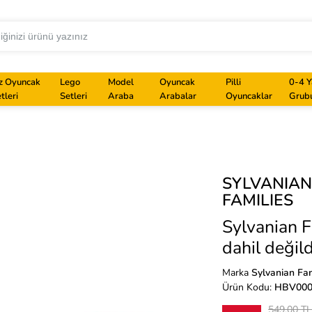
z Oyuncak
Lego
Model
Oyuncak
Pilli
0-4 Y
tleri
Setleri
Araba
Arabalar
Oyuncaklar
Grub
SYLVANIA
FAMILIES
Sylvanian F
dahil değild
Marka
Sylvanian Fam
Ürün Kodu:
HBV00
549,00 T