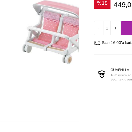
%18
449,0
-
+
Saat 16:00’a kadar
GÜVENLİ AL
Tüm işlemler 
SSL ile güve