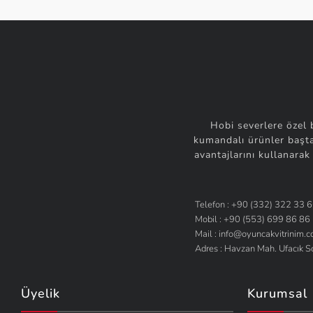
Hobi severlere özel 
kumandalı ürünler başta
avantajlarını kullanarak
Telefon : +90 (332) 322 33 
Mobil : +90 (553) 699 86 86
Mail : info@oyuncakvitrinim.
Adres : Havzan Mah. Ufacık 
Üyelik
Kurumsal