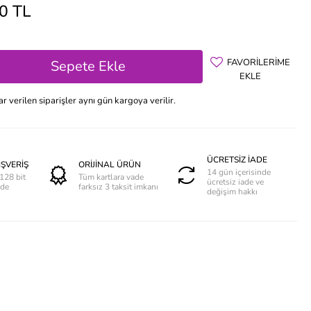
0 TL
FAVORİLERİME
Sepete Ekle
EKLE
 verilen siparişler aynı gün kargoya verilir.
ÜCRETSİZ İADE
IŞVERİŞ
ORİJİNAL ÜRÜN
14 gün içerisinde
128 bit
Tüm kartlara vade
ücretsiz iade ve
nde
farksız 3 taksit imkanı
değişim hakkı