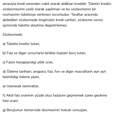
amaciyla kredi verenden nakit olarak aldiklari kredidir. Tüketici kredisi
sözlesmesinin yazili olarak yapilmasi ve bu sözlesmenin bir
nüshasinin tüketiciye verilmesi zorunludur. Taraflar arasinda
akdedilen sözlesmede öngörülen kredi sartlari, sözlesme süresi
içerisinde tüketici aleyhine degistirilemez.
Sözlesmede;
a) Tüketici kredisi tutari,
b) Faiz ve diger unsurlarla birlikte toplam borç tutari,
c) Faizin hesaplandigi yillik oran,
d) Ödeme tarihleri, anapara, faiz, fon ve diger masraflarin ayri ayri
belirtildigi ödeme plani,
e) Istenecek teminatlar,
f) Akdi faiz oraninin yüzde otuz fazlasini geçmemek üzere gecikme
faizi orani,
g) Borçlunun temerrüde düsmesinin hukuki sonuçlari,