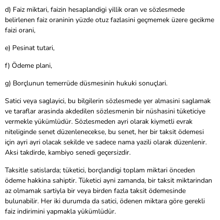
d) Faiz miktari, faizin hesaplandigi yillik oran ve sözlesmede
belirlenen faiz oraninin yüzde otuz fazlasini geçmemek üzere gecikme
faizi orani,
e) Pesinat tutari,
f) Ödeme plani,
g) Borçlunun temerrüde düsmesinin hukuki sonuçlari.
Satici veya saglayici, bu bilgilerin sözlesmede yer almasini saglamak
ve taraflar arasinda akdedilen sözlesmenin bir nüshasini tüketiciye
vermekle yükümlüdür. Sözlesmeden ayri olarak kiymetli evrak
niteliginde senet düzenlenecekse, bu senet, her bir taksit ödemesi
için ayri ayri olacak sekilde ve sadece nama yazili olarak düzenlenir.
Aksi takdirde, kambiyo senedi geçersizdir.
Taksitle satislarda; tüketici, borçlandigi toplam miktari önceden
ödeme hakkina sahiptir. Tüketici ayni zamanda, bir taksit miktarindan
az olmamak sartiyla bir veya birden fazla taksit ödemesinde
bulunabilir. Her iki durumda da satici, ödenen miktara göre gerekli
faiz indirimini yapmakla yükümlüdür.