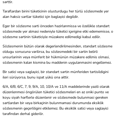
sarttir.
Taraflardan birini tüketicinin olusturdugu her türlü sözlesmede yer
alan haksiz sartlar tüketici için baglayici degildir.
Eger bir sözlesme sarti önceden hazirlanmissa ve özellikle standart
sözlesmede yer almasi nedeniyle tüketici içerigine etki edememisse, o
sözlesme sartinin tüketiciyle müzakere edilmedigi kabul edilir.
Sözlesmenin bütün olarak degerlendirilmesinden, standart sözlesme
oldugu sonucuna varilirsa, bu sözlesmedeki bir sartin belirli
unsurlarinin veya münferit bir hükmünün müzakere edilmis olmasi,
sözlesmenin kalan kismina bu maddenin uygulanmasini engellemez.
Bir satici veya saglayici, bir standart sartin münferiden tartisildigini
ileri sürüyorsa, bunu ispat yükü ona aittir.
6/A, 6/B, 6/C, 7, 9, 9/A, 10, 10/A ve 11/A maddelerinde yazili olarak
düzenlenmesi öngörülen tüketici sözlesmeleri en az oniki punto ve
koyu siyah harflerle düzenlenir ve sözlesmede bulunmasi gereken
sartlardan bir veya birkaçinin bulunmamasi durumunda eksiklik
sözlesmenin geçerliligini etkilemez. Bu eksiklik satici veya saglayici
tarafindan derhal giderilir.