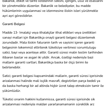
Bakanlik, etiket ve tarife listelerinin seklini, içerigini, usul ve esaslarini
bir yönetmelikle düzenler. Bakanlik ve belediyeler, bu madde
hükümlerinin uygulanmasi ve izlenmesine iliskin isleri yürütmekle
ayri ayri görevlidirler.
Garanti Belgesi
Madde 13- Imalatçi veya ithalatçilar ithal ettikleri veya ürettikleri
sanayi mallari için Bakanlikça onayli garanti belgesi düzenlemek
zorundadir. Mala iliskin faturanin tarih ve sayisini içeren garanti
belgesinin tekemmül ettirilerek tüketiciye verilmesi sorumlulugu
satici, bayi veya acenteye aittir. Garanti süresi malin teslim tarihinden
itibaren baslar ve asgari iki yildir. Ancak, özelligi nedeniyle bazi
mallarin garanti sartlari, Bakanlikça baska bir ölçü birimi ile
belirlenebilir.
Satici; garanti belgesi kapsamindaki mallarin, garanti süresi içerisinde
arizalanmasi halinde mali isçilik masrafi, degistirilen parça bedeli ya
da baska herhangi bir ad altinda hiçbir ücret talep etmeksizin tamir ile
yükümlüdür.
Tüketici onarim hakkini kullanmissa, garanti süresi içerisinde sik
arizalanmasi nedeniyle maldan yararlanamamanin süreklilik arz