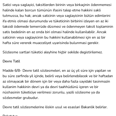
Satici veya saglayici, taksitlerden birinin veya birkaçinin ödenmemesi
halinde kalan borcun tümünün ifasini talep etme hakkini sakli
tutmussa, bu hak; ancak saticinin veya saglayicinin bütün edimlerini
ifa etmis olmasi durumunda ve tüketicinin birbirini izleyen en az iki
taksidi ödemede temerrüde düsmesi ve ödenmeyen taksit toplaminin
satis bedelinin en az onda biri olmasi halinde kullanilabilir. Ancak
saticinin veya saglayicinin bu hakkini kullanabilmesi için en az bir
hafta süre vererek muacceliyet uyarisinda bulunmasi gerekir.
Sözlesme sartlari tüketici aleyhine hiçbir sekilde degistirilemez.
Devre Tatil
Madde 6/B- Devre tatil sözlesmeleri, en az üç yil süre için yapilan ve
bu süre zarfinda yil içinde, belirli veya belirlenebilecek ve bir haftadan
az olmayacak bir dönem için bir veya daha fazla sayidaki tasinmazin
kullanim hakkinin devri ya da devri taahhüdünü içeren ve bir
nüshasinin tüketiciye verilmesi zorunlu, yazili sözlesme ya da
sözlesmeler grubudur.
Devre tatil sözlesmelerine iliskin usul ve esaslari Bakanlik belirler.