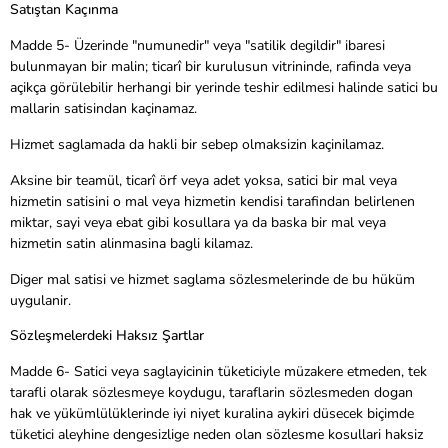
Satıştan Kaçınma
Madde 5- Üzerinde "numunedir" veya "satilik degildir" ibaresi
bulunmayan bir malin; ticarî bir kurulusun vitrininde, rafinda veya
açikça görülebilir herhangi bir yerinde teshir edilmesi halinde satici bu
mallarin satisindan kaçinamaz.
Hizmet saglamada da hakli bir sebep olmaksizin kaçinilamaz.
Aksine bir teamül, ticarî örf veya adet yoksa, satici bir mal veya
hizmetin satisini o mal veya hizmetin kendisi tarafindan belirlenen
miktar, sayi veya ebat gibi kosullara ya da baska bir mal veya
hizmetin satin alinmasina bagli kilamaz.
Diger mal satisi ve hizmet saglama sözlesmelerinde de bu hüküm
uygulanir.
Sözleşmelerdeki Haksız Şartlar
Madde 6- Satici veya saglayicinin tüketiciyle müzakere etmeden, tek
tarafli olarak sözlesmeye koydugu, taraflarin sözlesmeden dogan
hak ve yükümlülüklerinde iyi niyet kuralina aykiri düsecek biçimde
tüketici aleyhine dengesizlige neden olan sözlesme kosullari haksiz