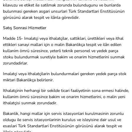
kilavuzu ve etiket ile satilmak zorunda bulundugunu ve bunlarda
bulunmasi gereken asgari unsurlari Türk Standartlari Enstitüsünün
görüsünü alarak tespit ve ilânla görevlidir.
Satış Sonrasi Hizmetler
Madde 15- Imalatçi veya ithalatçilar, sattiklari, ürettikleri veya ithal
ettikleri sanayi mallari için o malin Bakanlikça tespit ve ilân edilen
kullanim ömrü süresince, yeterli teknik personel ve yedek parça
stoku bulundurmak suretiyle bakim ve onarim hizmetlerini sunmak
zorundadirlar.
Imalatçi veya ithalatçilarin bulundurmalari gereken yedek parça stok
miktari Bakanlikça belirlenir.
Ithalatçinin herhangi bir sekilde ticari faaliyetinin sona ermesi halinde,
kullanim ömrü süresince bakim ve onarim hizmetlerini, o malin yeni
ithalatçisi sunmak zorundadir.
Bakanlik, hangi mallar için servis istasyonlari kurulmasinin zorunlu
oldugu ile servis istasyonlarinin kurulus ve isleyisine dair usul ve
esaslari Türk Standartlari Enstitüsünün görüsünü alarak tespit ve