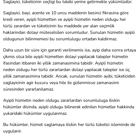
Saglayici, tüketicinin seçtigi bu talebi yerine getirmekle yükümlüdür.
Saglayici, bayi, acente ve 10 uncu maddenin besinci fikrasina göre
kredi veren, ayipli hizmetten ve ayipli hizmetin neden oldugu her
türlü zarardan ve tüketicinin bu maddede yer alan seçimlik
haklarindan dolayi müteselsilen sorumludur. Sunulan hizmetin ayipli
oldugunun bilinmemesi bu sorumlulugu ortadan kaldirmaz.
Daha uzun bir süre için garanti verilmemis ise, ayip daha sonra ortaya
çikmis olsa bile ayipli hizmetten dolayi yapilacak talepler hizmetin
ifasindan itibaren iki yillik zamanasimina tabidir. Ayipli hizmetin
neden oldugu her türlü zararlardan dolayi yapilacak talepler ise üç
yillik zamanasimina tabidir. Ancak, sunulan hizmetin ayibi, tüketiciden
saglayicinin agir kusuru veya hile ile gizlenmisse zamanasimi
süresinden yararlanilamaz.
Ayipli hizmetin neden oldugu zararlardan sorumluluga iliskin
hükümler disinda, ayipli oldugu bilinerek edinilen hizmetler hakkinda
yukaridaki hükümler uygulanmaz.
Bu hükümler, hizmet saglamaya iliskin her türlü tüketici isleminde de
uygulanir.