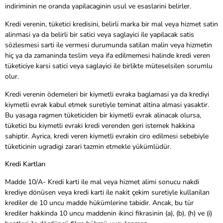
indiriminin ne oranda yapilacaginin usul ve esaslarini belirler.
Kredi verenin, tüketici kredisini, belirli marka bir mal veya hizmet satin
alinmasi ya da belirli bir satici veya saglayici ile yapilacak satis
sözlesmesi sarti ile vermesi durumunda satilan malin veya hizmetin
hiç ya da zamaninda teslim veya ifa edilmemesi halinde kredi veren
tüketiciye karsi satici veya saglayici ile birlikte müteselsilen sorumlu
olur.
Kredi verenin ödemeleri bir kiymetli evraka baglamasi ya da krediyi
kiymetli evrak kabul etmek suretiyle teminat altina almasi yasaktir.
Bu yasaga ragmen tüketiciden bir kiymetli evrak alinacak olursa,
tüketici bu kiymetli evraki kredi verenden geri istemek hakkina
sahiptir. Ayrica, kredi veren kiymetli evrakin ciro edilmesi sebebiyle
tüketicinin ugradigi zarari tazmin etmekle yükümlüdür.
Kredi Kartları
Madde 10/A- Kredi karti ile mal veya hizmet alimi sonucu nakdi
krediye dönüsen veya kredi karti ile nakit çekim suretiyle kullanilan
krediler de 10 uncu madde hükümlerine tabidir. Ancak, bu tür
krediler hakkinda 10 uncu maddenin ikinci fikrasinin (a), (b), (h) ve (i)