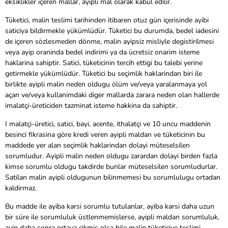
eksiklikler içeren mallar, ayipli mal olarak kabul edilir.
Tüketici, malin teslimi tarihinden itibaren otuz gün içerisinde ayibi
saticiya bildirmekle yükümlüdür. Tüketici bu durumda, bedel iadesini
de içeren sözlesmeden dönme, malin ayipsiz misliyle degistirilmesi
veya ayip oraninda bedel indirimi ya da ücretsiz onarim isteme
haklarina sahiptir. Satici, tüketicinin tercih ettigi bu talebi yerine
getirmekle yükümlüdür. Tüketici bu seçimlik haklarindan biri ile
birlikte ayipli malin neden oldugu ölüm ve/veya yaralanmaya yol
açan ve/veya kullanimdaki diger mallarda zarara neden olan hallerde
imalatçi-üreticiden tazminat isteme hakkina da sahiptir.
I malatçi-üretici, satici, bayi, acente, ithalatçi ve 10 uncu maddenin
besinci fikrasina göre kredi veren ayipli maldan ve tüketicinin bu
maddede yer alan seçimlik haklarindan dolayi müteselsilen
sorumludur. Ayipli malin neden oldugu zarardan dolayi birden fazla
kimse sorumlu oldugu takdirde bunlar müteselsilen sorumludurlar.
Satilan malin ayipli oldugunun bilinmemesi bu sorumlulugu ortadan
kaldirmaz.
Bu madde ile ayiba karsi sorumlu tutulanlar, ayiba karsi daha uzun
bir süre ile sorumluluk üstlenmemislerse, ayipli maldan sorumluluk,
ayip daha sonra ortaya çikmis olsa bile malin tüketiciye teslimi