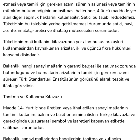
etmesi veya tamiri için gereken azami sürenin asilmasi veya tamirinin
mümkün bulunmadiginin anlasilmasi hallerinde, 4 üncü maddede yer
alan diger seçimlik haklarini kullanabilir. Satici bu talebi reddedemez.
Tüketicinin bu talebinin yerine getirilmemesi durumunda satici, bayi,
acente, imalatçi-üretici ve ithalatçi müteselsilen sorumludur.
Tüketicinin mali kullanim kilavuzunda yer alan hususlara aykiri
kullanmasindan kaynaklanan arizalar, iki ve üçüncü fikra hükümleri
kapsami disindadir.
Bakanlik, hangi sanayi mallarinin garanti belgesi ile satilmak zorunda
bulundugunu ve bu mallarin arizalarinin tamiri için gereken azami
süreleri Türk Standartlari Enstitüsünün görüsünü alarak tespit ve
ilânla görevlidir.
Tanıtma ve Kullanma Kılavuzu
Madde 14- Yurt içinde üretilen veya ithal edilen sanayi mallarinin
tanitim, kullanim, bakim ve basit onarimina iliskin Türkçe kilavuzla ve
gerektiginde uluslararasi sembol ve isaretleri kapsayan etiketle
satilmasi zorunludur.
Bakanlik, sanayi mallarindan hangilerinin tanitma ve kullanim