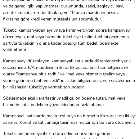
ya da geregi gibi yapilmamasi durumunda, satici, saglayici, bayi,
acente, imalatçi-üretici, ithalatçi ve 10 uncu maddenin besinci
fikrasina göre kredi veren müteselsilen sorumludur.
Tüketici kampanyadan ayrilmaya karar verdikten sonra kampanyayi
düzenleyen, mal veya hizmetin tüketiciye teslim tarihini geçmemek
sartiyla tüketicinin o ana kadar ödedigi tüm bedeli ödemekle
yükümlüdür.
Kampanyayi düzenleyen, kampanyali satislarda düzenlenecek yazili
sözlesmede, 6/A maddesinin ikinci fikrasinda belirtilen bilgilere ek
olarak "kampanya bitis tarihi" ve "mal veya hizmetin teslim veya
yerine getirilme tarih ve sekli"ne iliskin bilgileri de içeren sözlesmenin
bir nüshasini tüketiciye vermek zorundadir.
Sözlesmede aksi kararlastirilmadikça, ön ödeme tutari, mal veya
hizmetin satis bedelinin yüzde kirkindan fazla olamaz.
Kampanyali satislarda malin teslim ya da hizmetin ifa süresi on iki ayi
asamaz. Konut ve tatil amaçli tasinmaz mallar için bu süre otuz aydir.
Tüketicinin ödemeye iliskin tüm edimlerini yerine getirmesi