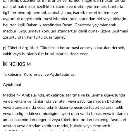
o) Teknik düzenleme: Bir ürünün ve hizmetin, ilgili idari hükümler de
dahil olmak üzere, özellikleri, isleme ve üretim yöntemleri, bunlarla
ilgili terminoloji, sembol, ambalajlama, isaretleme, etiketleme ve
uygunluk degerlendirilmesi islemleri hususlarindan biri veya birkaçini
belirten ilgili Bakanlik tarafindan Resmi Gazetede yayimlanarak
mecburi uygulamaya konulan standartlar dahil olmak üzere uyulmasi
zorunlu olan her türlü düzenlemeyi,
p) Tüketici örgütleri: Tüketicinin korunmasi amaciyla kurulan dernek,
vakif veya bunlarin üst kuruluslarini, Ifade eder.
İKİNCİ KISIM
Tüketicinin Korunmasi ve Aydinlatilmasi
Ayipli mal
Madde 4- Ambalajinda, etiketinde, tanitma ve kullanma kilavuzunda
ya da reklam ve ilânlarinda yer alan veya satici tarafindan bildirilen
veya standardinda veya teknik düzenlemesinde tespit edilen nitelik
veya niteligi etkileyen niceligine aykiri olan ya da tahsis veya kullanim
amaci bakimindan degerini veya tüketicinin ondan bekledigi faydalari
azaltan veya ortadan kaldiran maddi, hukuki veya ekonomik