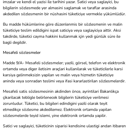
imzalar ve kendi el yazisi ile tarihini yazar. Satici veya saglayici, bu
bilgilerin sözlesmede yer almasini saglamak ve taraflar arasinda
akdedilen sözlesmenin bir nüshasini tüketiciye vermekle yükümlüdür.
Bu madde hükümlerine göre düzenlenmis bir sözlesmenin ve malin
tüketiciye teslim edildigini ispat saticiya veya saglayiciya aittir. Aksi
takdirde, tüketici cayma hakkini kullanmak için yedi günlük süre ile
bagli degildir.
Mesafeli sözlesmeler
Madde 9/A- Mesafeli sözlesmeler; yazili, görsel, telefon ve elektronik
ortamda veya diger iletisim araçlari kullanilarak ve tüketicilerle karsi
karsiya gelinmeksizin yapilan ve malin veya hizmetin tüketiciye
aninda veya sonradan teslimi veya ifasi kararlastirilan sözlesmelerdir.
Mesafeli satis sözlesmesinin akdinden önce, ayrintilari Bakanlikça
çikarilacak tebligle belirlenecek bilgilerin tüketiciye verilmesi
zorunludur. Tüketici, bu bilgileri edindigini yazili olarak teyit
etmedikçe sözlesme akdedilemez. Elektronik ortamda yapilan
sözlesmelerde teyid islemi, yine elektronik ortamda yapilir.
Satici ve saglayici, tüketicinin siparisi kendisine ulastigi andan itibaren