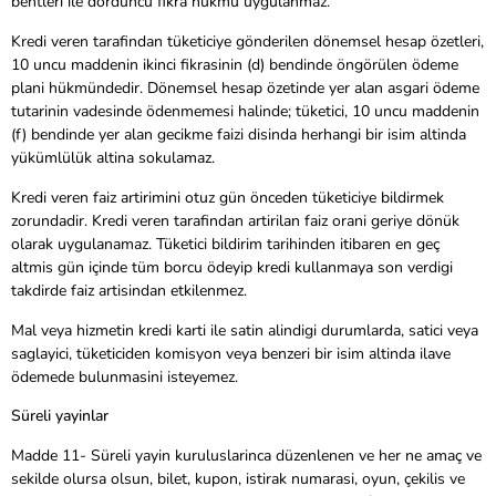
bentleri ile dördüncü fikra hükmü uygulanmaz.
Kredi veren tarafindan tüketiciye gönderilen dönemsel hesap özetleri,
10 uncu maddenin ikinci fikrasinin (d) bendinde öngörülen ödeme
plani hükmündedir. Dönemsel hesap özetinde yer alan asgari ödeme
tutarinin vadesinde ödenmemesi halinde; tüketici, 10 uncu maddenin
(f) bendinde yer alan gecikme faizi disinda herhangi bir isim altinda
yükümlülük altina sokulamaz.
Kredi veren faiz artirimini otuz gün önceden tüketiciye bildirmek
zorundadir. Kredi veren tarafindan artirilan faiz orani geriye dönük
olarak uygulanamaz. Tüketici bildirim tarihinden itibaren en geç
altmis gün içinde tüm borcu ödeyip kredi kullanmaya son verdigi
takdirde faiz artisindan etkilenmez.
Mal veya hizmetin kredi karti ile satin alindigi durumlarda, satici veya
saglayici, tüketiciden komisyon veya benzeri bir isim altinda ilave
ödemede bulunmasini isteyemez.
Süreli yayinlar
Madde 11- Süreli yayin kuruluslarinca düzenlenen ve her ne amaç ve
sekilde olursa olsun, bilet, kupon, istirak numarasi, oyun, çekilis ve