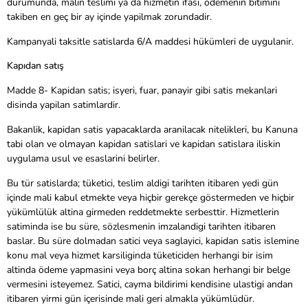
durumunda, malin teslimi ya da hizmetin ifasi, ödemenin bitimini
takiben en geç bir ay içinde yapilmak zorundadir.
Kampanyali taksitle satislarda 6/A maddesi hükümleri de uygulanir.
Kapıdan satış
Madde 8- Kapidan satis; isyeri, fuar, panayir gibi satis mekanlari
disinda yapilan satimlardir.
Bakanlik, kapidan satis yapacaklarda aranilacak nitelikleri, bu Kanuna
tabi olan ve olmayan kapidan satislari ve kapidan satislara iliskin
uygulama usul ve esaslarini belirler.
Bu tür satislarda; tüketici, teslim aldigi tarihten itibaren yedi gün
içinde mali kabul etmekte veya hiçbir gerekçe göstermeden ve hiçbir
yükümlülük altina girmeden reddetmekte serbesttir. Hizmetlerin
satiminda ise bu süre, sözlesmenin imzalandigi tarihten itibaren
baslar. Bu süre dolmadan satici veya saglayici, kapidan satis islemine
konu mal veya hizmet karsiliginda tüketiciden herhangi bir isim
altinda ödeme yapmasini veya borç altina sokan herhangi bir belge
vermesini isteyemez. Satici, cayma bildirimi kendisine ulastigi andan
itibaren yirmi gün içerisinde mali geri almakla yükümlüdür.