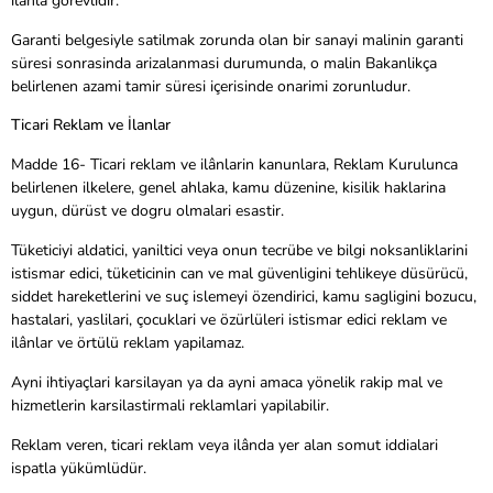
ilânla görevlidir.
Garanti belgesiyle satilmak zorunda olan bir sanayi malinin garanti
süresi sonrasinda arizalanmasi durumunda, o malin Bakanlikça
belirlenen azami tamir süresi içerisinde onarimi zorunludur.
Ticari Reklam ve İlanlar
Madde 16- Ticari reklam ve ilânlarin kanunlara, Reklam Kurulunca
belirlenen ilkelere, genel ahlaka, kamu düzenine, kisilik haklarina
uygun, dürüst ve dogru olmalari esastir.
Tüketiciyi aldatici, yaniltici veya onun tecrübe ve bilgi noksanliklarini
istismar edici, tüketicinin can ve mal güvenligini tehlikeye düsürücü,
siddet hareketlerini ve suç islemeyi özendirici, kamu sagligini bozucu,
hastalari, yaslilari, çocuklari ve özürlüleri istismar edici reklam ve
ilânlar ve örtülü reklam yapilamaz.
Ayni ihtiyaçlari karsilayan ya da ayni amaca yönelik rakip mal ve
hizmetlerin karsilastirmali reklamlari yapilabilir.
Reklam veren, ticari reklam veya ilânda yer alan somut iddialari
ispatla yükümlüdür.