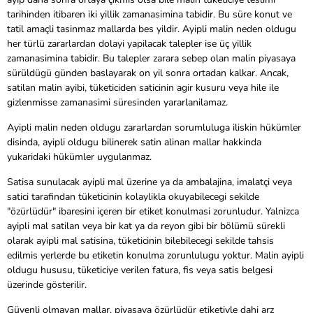
tarihinden itibaren iki yillik zamanasimina tabidir. Bu süre konut ve
tatil amaçli tasinmaz mallarda bes yildir. Ayipli malin neden oldugu
her türlü zararlardan dolayi yapilacak talepler ise üç yillik
zamanasimina tabidir. Bu talepler zarara sebep olan malin piyasaya
sürüldügü günden baslayarak on yil sonra ortadan kalkar. Ancak,
satilan malin ayibi, tüketiciden saticinin agir kusuru veya hile ile
gizlenmisse zamanasimi süresinden yararlanilamaz.
Ayipli malin neden oldugu zararlardan sorumluluga iliskin hükümler
disinda, ayipli oldugu bilinerek satin alinan mallar hakkinda
yukaridaki hükümler uygulanmaz.
Satisa sunulacak ayipli mal üzerine ya da ambalajina, imalatçi veya
satici tarafindan tüketicinin kolaylikla okuyabilecegi sekilde
"özürlüdür" ibaresini içeren bir etiket konulmasi zorunludur. Yalnizca
ayipli mal satilan veya bir kat ya da reyon gibi bir bölümü sürekli
olarak ayipli mal satisina, tüketicinin bilebilecegi sekilde tahsis
edilmis yerlerde bu etiketin konulma zorunlulugu yoktur. Malin ayipli
oldugu hususu, tüketiciye verilen fatura, fis veya satis belgesi
üzerinde gösterilir.
Güvenli olmayan mallar, piyasaya özürlüdür etiketiyle dahi arz