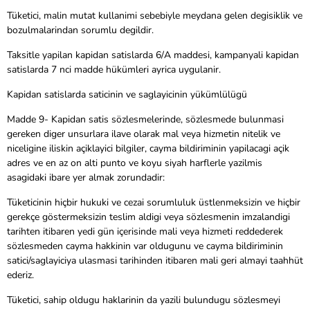
Tüketici, malin mutat kullanimi sebebiyle meydana gelen degisiklik ve
bozulmalarindan sorumlu degildir.
Taksitle yapilan kapidan satislarda 6/A maddesi, kampanyali kapidan
satislarda 7 nci madde hükümleri ayrica uygulanir.
Kapidan satislarda saticinin ve saglayicinin yükümlülügü
Madde 9- Kapidan satis sözlesmelerinde, sözlesmede bulunmasi
gereken diger unsurlara ilave olarak mal veya hizmetin nitelik ve
niceligine iliskin açiklayici bilgiler, cayma bildiriminin yapilacagi açik
adres ve en az on alti punto ve koyu siyah harflerle yazilmis
asagidaki ibare yer almak zorundadir:
Tüketicinin hiçbir hukuki ve cezai sorumluluk üstlenmeksizin ve hiçbir
gerekçe göstermeksizin teslim aldigi veya sözlesmenin imzalandigi
tarihten itibaren yedi gün içerisinde mali veya hizmeti reddederek
sözlesmeden cayma hakkinin var oldugunu ve cayma bildiriminin
satici/saglayiciya ulasmasi tarihinden itibaren mali geri almayi taahhüt
ederiz.
Tüketici, sahip oldugu haklarinin da yazili bulundugu sözlesmeyi