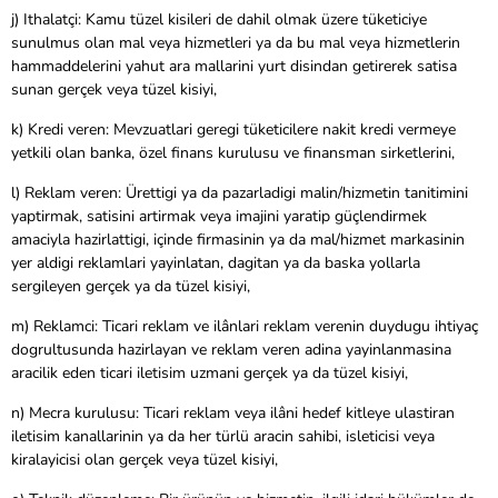
j) Ithalatçi: Kamu tüzel kisileri de dahil olmak üzere tüketiciye
sunulmus olan mal veya hizmetleri ya da bu mal veya hizmetlerin
hammaddelerini yahut ara mallarini yurt disindan getirerek satisa
sunan gerçek veya tüzel kisiyi,
k) Kredi veren: Mevzuatlari geregi tüketicilere nakit kredi vermeye
yetkili olan banka, özel finans kurulusu ve finansman sirketlerini,
l) Reklam veren: Ürettigi ya da pazarladigi malin/hizmetin tanitimini
yaptirmak, satisini artirmak veya imajini yaratip güçlendirmek
amaciyla hazirlattigi, içinde firmasinin ya da mal/hizmet markasinin
yer aldigi reklamlari yayinlatan, dagitan ya da baska yollarla
sergileyen gerçek ya da tüzel kisiyi,
m) Reklamci: Ticari reklam ve ilânlari reklam verenin duydugu ihtiyaç
dogrultusunda hazirlayan ve reklam veren adina yayinlanmasina
aracilik eden ticari iletisim uzmani gerçek ya da tüzel kisiyi,
n) Mecra kurulusu: Ticari reklam veya ilâni hedef kitleye ulastiran
iletisim kanallarinin ya da her türlü aracin sahibi, isleticisi veya
kiralayicisi olan gerçek veya tüzel kisiyi,