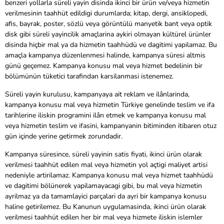
benzeri yollarla süreli yayin disinda ikinci bir ürün ve/veya hizmetin
verilmesinin taahhüt edildigi durumlarda; kitap, dergi, ansiklopedi,
afis, bayrak, poster, sözlü veya görüntülü manyetik bant veya optik
disk gibi süreli yayincilik amaçlarina aykiri olmayan kültürel ürünler
disinda hiçbir mal ya da hizmetin taahhüdü ve dagitimi yapilamaz. Bu
amaçla kampanya düzenlenmesi halinde, kampanya süresi altmis
günü geçemez. Kampanya konusu mal veya hizmet bedelinin bir
bölümünün tüketici tarafindan karsilanmasi istenemez.
Süreli yayin kurulusu, kampanyaya ait reklam ve ilânlarinda,
kampanya konusu mal veya hizmetin Türkiye genelinde teslim ve ifa
tarihlerine iliskin programini ilân etmek ve kampanya konusu mal
veya hizmetin teslim ve ifasini, kampanyanin bitiminden itibaren otuz
gün içinde yerine getirmek zorundadir.
Kampanya süresince, süreli yayinin satis fiyati, ikinci ürün olarak
verilmesi taahhüt edilen mal veya hizmetin yol açtigi maliyet artisi
nedeniyle artirilamaz. Kampanya konusu mal veya hizmet taahhüdü
ve dagitimi bölünerek yapilamayacagi gibi, bu mal veya hizmetin
ayrilmaz ya da tamamlayici parçalari da ayri bir kampanya konusu
haline getirilemez. Bu Kanunun uygulamasinda, ikinci ürün olarak
verilmesi taahhüt edilen her bir mal veya hizmete iliskin islemler