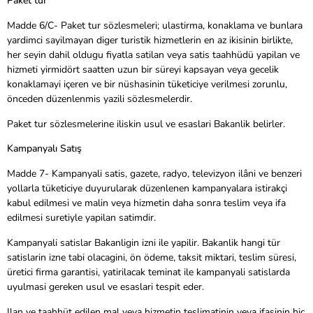
Paket tur
Madde 6/C- Paket tur sözlesmeleri; ulastirma, konaklama ve bunlara
yardimci sayilmayan diger turistik hizmetlerin en az ikisinin birlikte,
her seyin dahil oldugu fiyatla satilan veya satis taahhüdü yapilan ve
hizmeti yirmidört saatten uzun bir süreyi kapsayan veya gecelik
konaklamayi içeren ve bir nüshasinin tüketiciye verilmesi zorunlu,
önceden düzenlenmis yazili sözlesmelerdir.
Paket tur sözlesmelerine iliskin usul ve esaslari Bakanlik belirler.
Kampanyalı Satış
Madde 7- Kampanyali satis, gazete, radyo, televizyon ilâni ve benzeri
yollarla tüketiciye duyurularak düzenlenen kampanyalara istirakçi
kabul edilmesi ve malin veya hizmetin daha sonra teslim veya ifa
edilmesi suretiyle yapilan satimdir.
Kampanyali satislar Bakanligin izni ile yapilir. Bakanlik hangi tür
satislarin izne tabi olacagini, ön ödeme, taksit miktari, teslim süresi,
üretici firma garantisi, yatirilacak teminat ile kampanyali satislarda
uyulmasi gereken usul ve esaslari tespit eder.
Ilan ve taahhüt edilen mal veya hizmetin teslimatinin veya ifasinin hiç