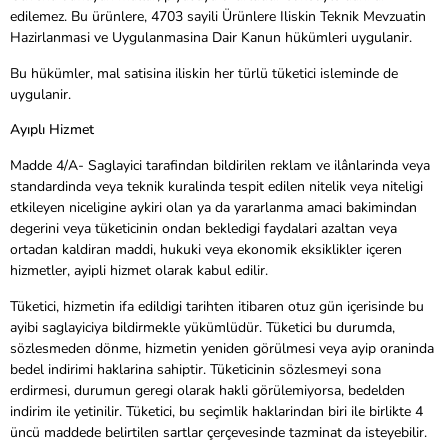
edilemez. Bu ürünlere, 4703 sayili Ürünlere Iliskin Teknik Mevzuatin
Hazirlanmasi ve Uygulanmasina Dair Kanun hükümleri uygulanir.
Bu hükümler, mal satisina iliskin her türlü tüketici isleminde de
uygulanir.
Ayıplı Hizmet
Madde 4/A- Saglayici tarafindan bildirilen reklam ve ilânlarinda veya
standardinda veya teknik kuralinda tespit edilen nitelik veya niteligi
etkileyen niceligine aykiri olan ya da yararlanma amaci bakimindan
degerini veya tüketicinin ondan bekledigi faydalari azaltan veya
ortadan kaldiran maddi, hukuki veya ekonomik eksiklikler içeren
hizmetler, ayipli hizmet olarak kabul edilir.
Tüketici, hizmetin ifa edildigi tarihten itibaren otuz gün içerisinde bu
ayibi saglayiciya bildirmekle yükümlüdür. Tüketici bu durumda,
sözlesmeden dönme, hizmetin yeniden görülmesi veya ayip oraninda
bedel indirimi haklarina sahiptir. Tüketicinin sözlesmeyi sona
erdirmesi, durumun geregi olarak hakli görülemiyorsa, bedelden
indirim ile yetinilir. Tüketici, bu seçimlik haklarindan biri ile birlikte 4
üncü maddede belirtilen sartlar çerçevesinde tazminat da isteyebilir.