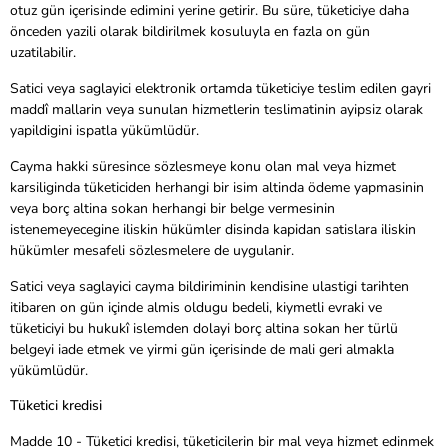
otuz gün içerisinde edimini yerine getirir. Bu süre, tüketiciye daha
önceden yazili olarak bildirilmek kosuluyla en fazla on gün
uzatilabilir.
Satici veya saglayici elektronik ortamda tüketiciye teslim edilen gayri
maddî mallarin veya sunulan hizmetlerin teslimatinin ayipsiz olarak
yapildigini ispatla yükümlüdür.
Cayma hakki süresince sözlesmeye konu olan mal veya hizmet
karsiliginda tüketiciden herhangi bir isim altinda ödeme yapmasinin
veya borç altina sokan herhangi bir belge vermesinin
istenemeyecegine iliskin hükümler disinda kapidan satislara iliskin
hükümler mesafeli sözlesmelere de uygulanir.
Satici veya saglayici cayma bildiriminin kendisine ulastigi tarihten
itibaren on gün içinde almis oldugu bedeli, kiymetli evraki ve
tüketiciyi bu hukukî islemden dolayi borç altina sokan her türlü
belgeyi iade etmek ve yirmi gün içerisinde de mali geri almakla
yükümlüdür.
Tüketici kredisi
Madde 10 - Tüketici kredisi, tüketicilerin bir mal veya hizmet edinmek