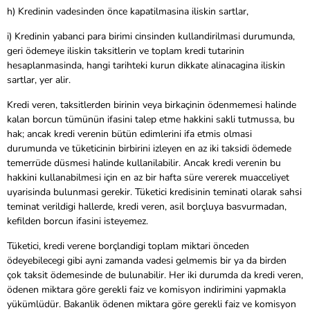
h) Kredinin vadesinden önce kapatilmasina iliskin sartlar,
i) Kredinin yabanci para birimi cinsinden kullandirilmasi durumunda,
geri ödemeye iliskin taksitlerin ve toplam kredi tutarinin
hesaplanmasinda, hangi tarihteki kurun dikkate alinacagina iliskin
sartlar, yer alir.
Kredi veren, taksitlerden birinin veya birkaçinin ödenmemesi halinde
kalan borcun tümünün ifasini talep etme hakkini sakli tutmussa, bu
hak; ancak kredi verenin bütün edimlerini ifa etmis olmasi
durumunda ve tüketicinin birbirini izleyen en az iki taksidi ödemede
temerrüde düsmesi halinde kullanilabilir. Ancak kredi verenin bu
hakkini kullanabilmesi için en az bir hafta süre vererek muacceliyet
uyarisinda bulunmasi gerekir. Tüketici kredisinin teminati olarak sahsi
teminat verildigi hallerde, kredi veren, asil borçluya basvurmadan,
kefilden borcun ifasini isteyemez.
Tüketici, kredi verene borçlandigi toplam miktari önceden
ödeyebilecegi gibi ayni zamanda vadesi gelmemis bir ya da birden
çok taksit ödemesinde de bulunabilir. Her iki durumda da kredi veren,
ödenen miktara göre gerekli faiz ve komisyon indirimini yapmakla
yükümlüdür. Bakanlik ödenen miktara göre gerekli faiz ve komisyon