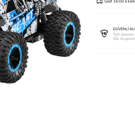
Saat 16:00’a kadar
GÜVENLİ AL
Tüm işlemler 
SSL ile güve