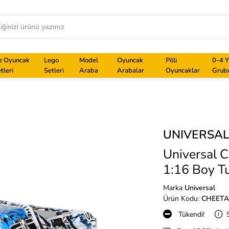
z Oyuncak
Lego
Model
Oyuncak
Pilli
0-4 Y
tleri
Setleri
Araba
Arabalar
Oyuncaklar
Grub
UNIVERSA
Universal 
1:16 Boy Tu
Marka
Universal
Ürün Kodu:
CHEETA
Tükendi!