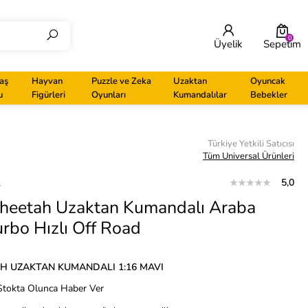
0
Üyelik
Sepetim
aş
Hayvan
Puzzle ve Zeka
Uzaktan
Oyuncak
u
Figürleri
Oyunları
Kumandalılar
Bebekler
Türkiye Yetkili Satıcısı
Tüm Universal Ürünleri
L
5,0
Cheetah Uzaktan Kumandalı Araba
rbo Hızlı Off Road
H UZAKTAN KUMANDALI 1:16 MAVI
Stokta Olunca Haber Ver