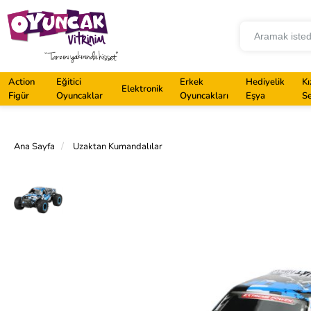
Action
Eğitici
Erkek
Hediyelik
Kı
Elektronik
Figür
Oyuncaklar
Oyuncakları
Eşya
Se
Ana Sayfa
Uzaktan Kumandalılar