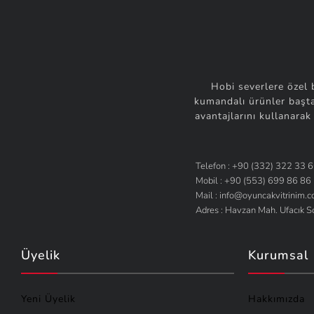
Hobi severlere özel 
kumandalı ürünler başta
avantajlarını kullanarak
Telefon : +90 (332) 322 33 
Mobil : +90 (553) 699 86 86
Mail : info@oyuncakvitrinim.
Adres : Havzan Mah. Ufacık 
Üyelik
Kurumsal
Yeni Üyelik
Hakkımızda