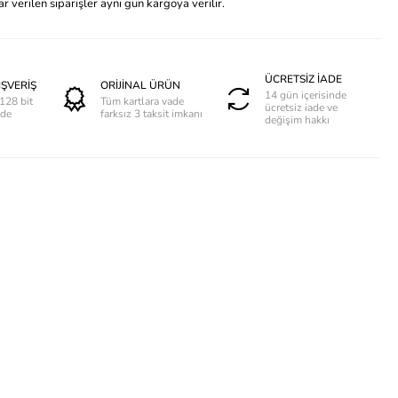
 verilen siparişler aynı gün kargoya verilir.
ÜCRETSİZ İADE
IŞVERİŞ
ORİJİNAL ÜRÜN
14 gün içerisinde
128 bit
Tüm kartlara vade
ücretsiz iade ve
nde
farksız 3 taksit imkanı
değişim hakkı