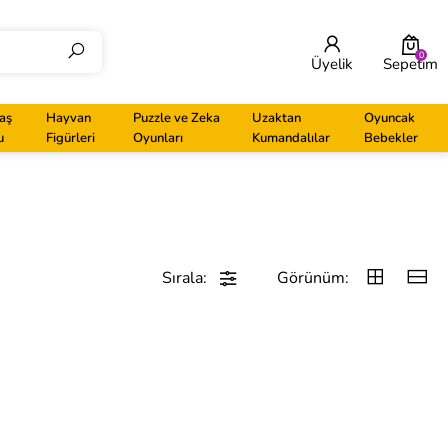
0
Üyelik
Sepetim
aş
Hayvan
Puzzle ve Zeka
Uzaktan
Oyuncak
u
Figürleri
Oyunları
Kumandalılar
Bebekler
Sırala:
Görünüm: