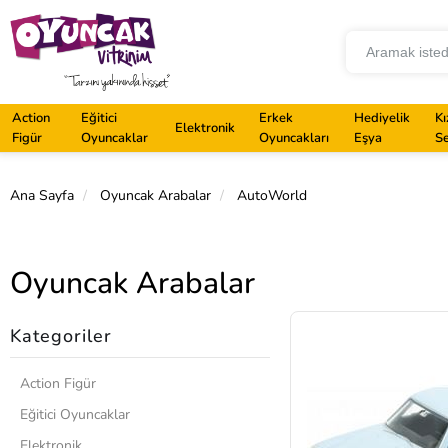
Action
Eğitici
Erkek
Hediyelik
Kı
Elektronik
Figür
Oyuncaklar
Oyuncakları
Eşya
Se
Ana Sayfa
Oyuncak Arabalar
AutoWorld
Oyuncak Arabalar
Kategoriler
Action Figür
Eğitici Oyuncaklar
Elektronik