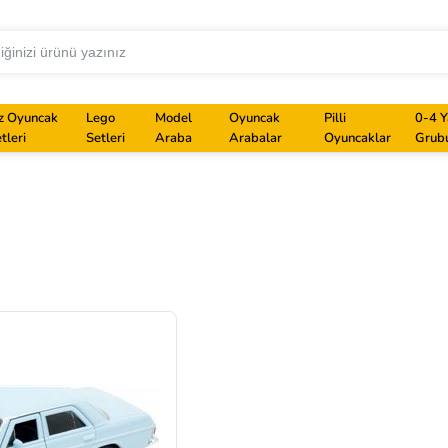
z Oyuncak
Lego
Model
Oyuncak
Pilli
0-4 Y
tleri
Setleri
Araba
Arabalar
Oyuncaklar
Grub