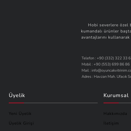
AutoWorld
(1)
Emr Oyuncak
(1)
Funko
(1)
Hobi severlere özel 
kumandalı ürünler başta
Happy Toys
(1)
avantajlarını kullanarak
Harika Kanatlar
(1)
Honney
(1)
Maisto Tech
(1)
Telefon : +90 (332) 322 33 
Mobil : +90 (553) 699 86 86
Mini GT
(1)
Mail : info@oyuncakvitrinim.
Oyuncak Zinciri
(1)
Adres : Havzan Mah. Ufacık 
Playmates
(1)
Sils Market
(1)
Üyelik
Kurumsal
Sinbo
(1)
Smile Games
(1)
Yeni Üyelik
Hakkımızda
Tomy
(1)
Üyelik Girişi
İletişim
Toy Store
(1)