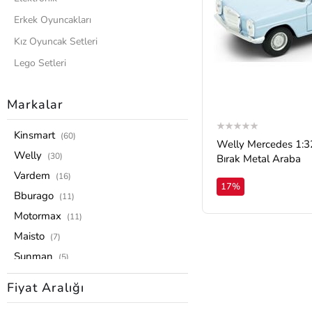
Erkek Oyuncakları
Kız Oyuncak Setleri
Lego Setleri
Model Araba
Markalar
Oyuncak Arabalar
Pilli Oyuncaklar
Kinsmart
(60)
Welly Mercedes 1:
0-4 Yaş Grubu
Welly
(30)
Bırak Metal Araba
Hayvan Figürleri
Vardem
(16)
17%
Puzzle ve Zeka Oyunları
Bburago
(11)
Uzaktan Kumandalılar
Motormax
(11)
Oyuncak Bebekler
Maisto
(7)
Sunman
Tüm Ürünler
(5)
Karsan
(4)
Fiyat Aralığı
Oyuncak Vitrinim
(4)