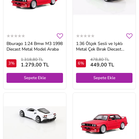
Bburago 1:24 Bmw M3 1998
1:36 Ölçek Sesli ve Işıklı
Diecast Metal Model Araba
Metal Çek Bırak Diecast
Araba
1.318,80 TL
478,80 TL
3%
6%
1.279,00 TL
449,00 TL
Sepete Ekle
Sepete Ekle