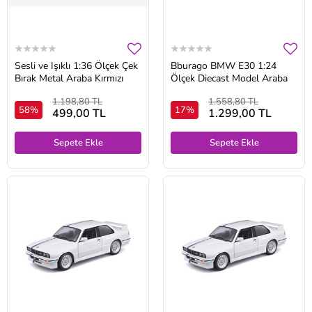
Sesli ve Işıklı 1:36 Ölçek Çek
Bburago BMW E30 1:24
Bırak Metal Araba Kırmızı
Ölçek Diecast Model Araba
1.198,80 TL
1.558,80 TL
58%
17%
499,00 TL
1.299,00 TL
Sepete Ekle
Sepete Ekle