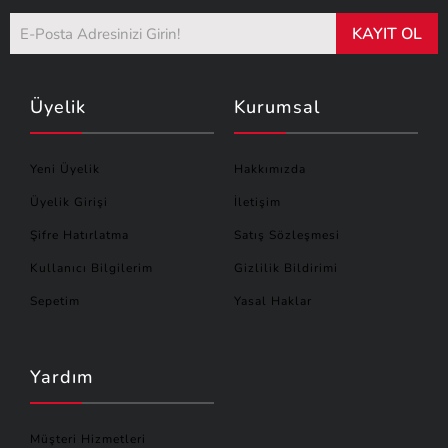
KAYIT OL
Üyelik
Kurumsal
Yeni Üyelik
Hakkımızda
Üyelik Girişi
İletişim
Şifre Hatırlatma
Satış Sözleşmesi
Kullanıcı Bilgilerim
Gizlilik Bildirimi
Sepetim
Yasal Haklar
Yardım
Müşteri Hizmetleri