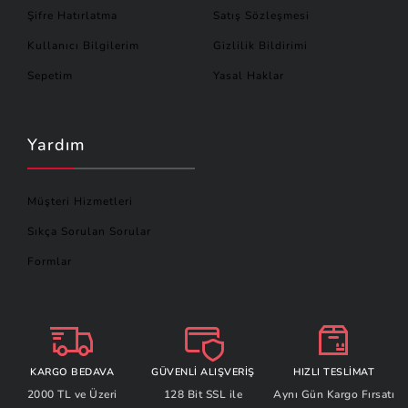
Şifre Hatırlatma
Satış Sözleşmesi
Kullanıcı Bilgilerim
Gizlilik Bildirimi
Sepetim
Yasal Haklar
Yardım
Müşteri Hizmetleri
Sıkça Sorulan Sorular
Formlar
KARGO BEDAVA
GÜVENLİ ALIŞVERİŞ
HIZLI TESLİMAT
2000 TL ve Üzeri
128 Bit SSL ile
Aynı Gün Kargo Fırsatı