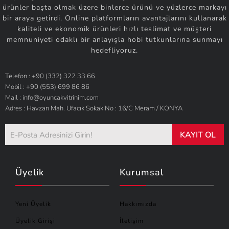
ürünler başta olmak üzere binlerce ürünü ve yüzlerce markayı
bir araya getirdi. Online platformların avantajlarını kullanarak
kaliteli ve ekonomik ürünleri hızlı teslimat ve müşteri
memnuniyeti odaklı bir anlayışla hobi tutkunlarına sunmayı
hedefliyoruz.
Telefon : +90 (332) 322 33 66
Mobil : +90 (553) 699 86 86
Mail : info@oyuncakvitrinim.com
Adres : Havzan Mah. Ufacık Sokak No : 16/C Meram / KONYA
KAYIT OL
Üyelik
Kurumsal
Yeni Üyelik
Hakkımızda
Üyelik Girişi
İletişim