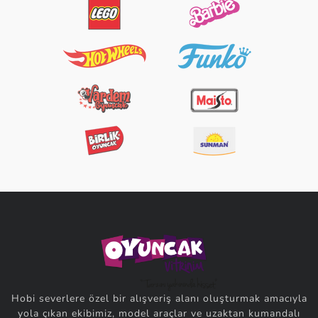
Hobi severlere özel bir alışveriş alanı oluşturmak amacıyla
yola çıkan ekibimiz, model araçlar ve uzaktan kumandalı