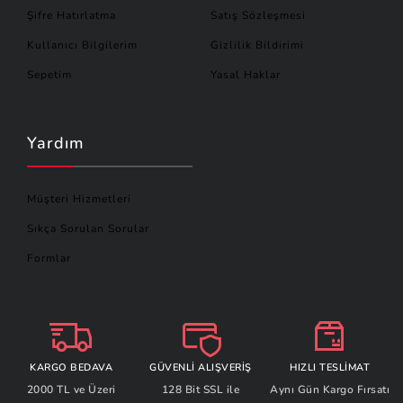
Şifre Hatırlatma
Satış Sözleşmesi
Kullanıcı Bilgilerim
Gizlilik Bildirimi
Sepetim
Yasal Haklar
Yardım
Müşteri Hizmetleri
Sıkça Sorulan Sorular
Formlar
KARGO BEDAVA
GÜVENLİ ALIŞVERİŞ
HIZLI TESLİMAT
2000 TL ve Üzeri
128 Bit SSL ile
Aynı Gün Kargo Fırsatı