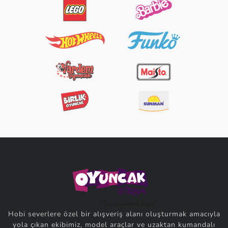
Hobi severlere özel bir alışveriş alanı oluşturmak amacıyla
yola çıkan ekibimiz, model araçlar ve uzaktan kumandalı