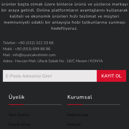
ürünler başta olmak üzere binlerce ürünü ve yüzlerce markayı
bir araya getirdi. Online platformların avantajlarını kullanarak
kaliteli ve ekonomik ürünleri hızlı teslimat ve müşteri
memnuniyeti odaklı bir anlayışla hobi tutkunlarına sunmayı
hedefliyoruz.
Telefon : +90 (332) 322 33 66
Mobil : +90 (553) 699 86 86
Mail : info@oyuncakvitrinim.com
Adres : Havzan Mah. Ufacık Sokak No : 16/C Meram / KONYA
KAYIT OL
Üyelik
Kurumsal
Yeni Üyelik
Hakkımızda
Üyelik Girişi
İletişim