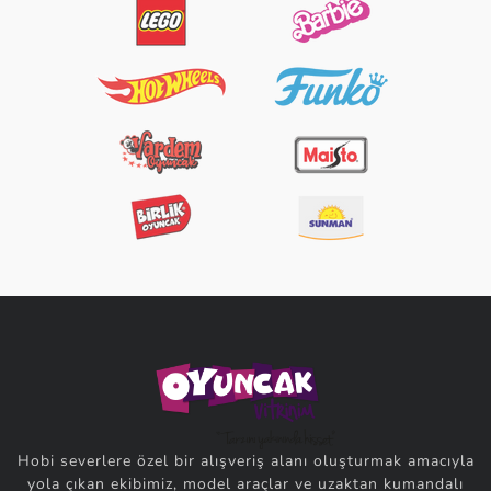
Hobi severlere özel bir alışveriş alanı oluşturmak amacıyla
yola çıkan ekibimiz, model araçlar ve uzaktan kumandalı