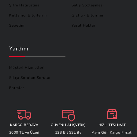
Şifre Hatırlatma
Satış Sözleşmesi
Kullanıcı Bilgilerim
Gizlilik Bildirimi
Sepetim
Yasal Haklar
Yardım
Müşteri Hizmetleri
Sıkça Sorulan Sorular
Formlar
KARGO BEDAVA
GÜVENLİ ALIŞVERİŞ
HIZLI TESLİMAT
2000 TL ve Üzeri
128 Bit SSL ile
Aynı Gün Kargo Fırsatı