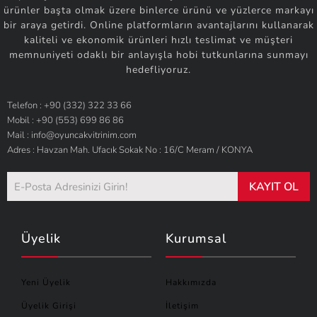
ürünler başta olmak üzere binlerce ürünü ve yüzlerce markayı
bir araya getirdi. Online platformların avantajlarını kullanarak
kaliteli ve ekonomik ürünleri hızlı teslimat ve müşteri
memnuniyeti odaklı bir anlayışla hobi tutkunlarına sunmayı
hedefliyoruz.
Telefon : +90 (332) 322 33 66
Mobil : +90 (553) 699 86 86
Mail : info@oyuncakvitrinim.com
Adres : Havzan Mah. Ufacık Sokak No : 16/C Meram / KONYA
KAYIT OL
Üyelik
Kurumsal
Yeni Üyelik
Hakkımızda
Üyelik Girişi
İletişim