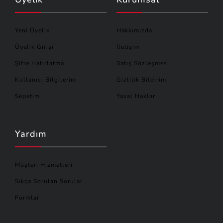
Yeni Üyelik
Hakkımızda
Üyelik Girişi
İletişim
Şifre Hatırlatma
Satış Sözleşmesi
Kullanıcı Bilgilerim
Gizlilik Bildirimi
Sepetim
Yasal Haklar
Yardım
Müşteri Hizmetleri
Sıkça Sorulan Sorular
Formlar