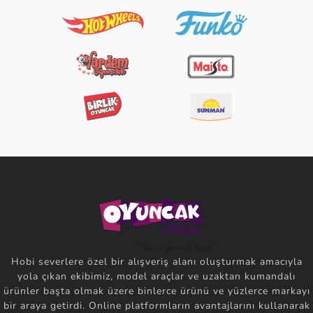
Hobi severlere özel bir alışveriş alanı oluşturmak amacıyla
yola çıkan ekibimiz, model araçlar ve uzaktan kumandalı
ürünler başta olmak üzere binlerce ürünü ve yüzlerce markayı
bir araya getirdi. Online platformların avantajlarını kullanarak