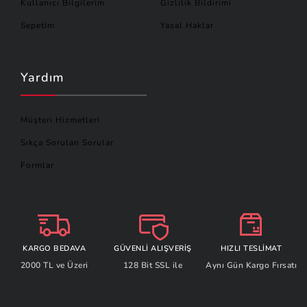
Kullanıcı Bilgilerim
Gizlilik Bildirimi
Sepetim
Yasal Haklar
Yardım
Müşteri Hizmetleri
Sıkça Sorulan Sorular
Formlar
KARGO BEDAVA
GÜVENLİ ALIŞVERİŞ
HIZLI TESLİMAT
2000 TL ve Üzeri
128 Bit SSL ile
Aynı Gün Kargo Fırsatı