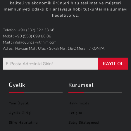
kaliteli ve ekonomik ürünleri hızlı teslimat ve müşteri
memnuniyeti odaklı bir anlayışla hobi tutkunlarına sunmayı
hedefliyoruz.
Telefon : +90 (332) 322 33 66
Mobil : +90 (553) 699 86 86
Mail : info@oyuncakvitrinim.com
Adres : Havzan Mah. Ufacık Sokak No : 16/C Meram / KONYA
KAYIT OL
Üyelik
Kurumsal
Yeni Üyelik
Hakkımızda
Üyelik Girişi
İletişim
Şifre Hatırlatma
Satış Sözleşmesi