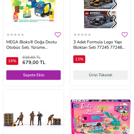
MEGA Bloks® Doğa Dostu
3 Adet Formula Lego Yapı
Otobüs Seti, Yürüme
Blokları Seti 77245 77248
Çağındaki Çocuklar İçin Yapı
77251
838,80 TL
Oyuncakları Hdx90
13%
19%
679,00 TL
Sepete Ekle
Ürün Tükendi