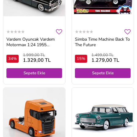
Vardem Oyuncak Vardem
Simba Time Machine Back To
Motormax 1:24 1955
The Future
Chrysler C300
1.999,00 TL
1.499,00 TL
34%
15%
1.329,00 TL
1.279,00 TL
Sepete Ekle
Sepete Ekle