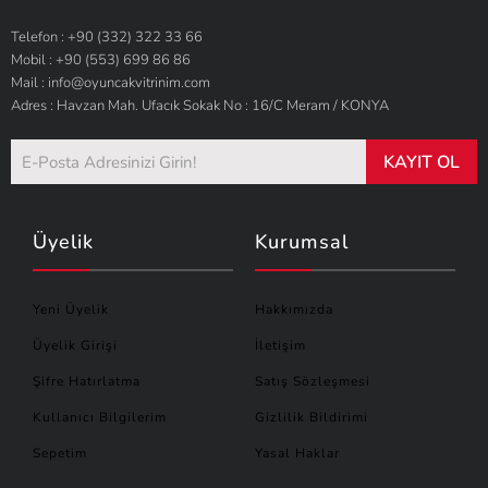
Telefon : +90 (332) 322 33 66
Mobil : +90 (553) 699 86 86
Mail : info@oyuncakvitrinim.com
Adres : Havzan Mah. Ufacık Sokak No : 16/C Meram / KONYA
KAYIT OL
Üyelik
Kurumsal
Yeni Üyelik
Hakkımızda
Üyelik Girişi
İletişim
Şifre Hatırlatma
Satış Sözleşmesi
Kullanıcı Bilgilerim
Gizlilik Bildirimi
Sepetim
Yasal Haklar