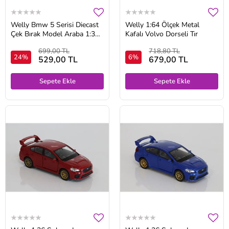
Welly Bmw 5 Serisi Diecast
Welly 1:64 Ölçek Metal
Çek Bırak Model Araba 1:36
Kafalı Volvo Dorseli Tır
Ölçek
699,00 TL
718,80 TL
24%
6%
529,00 TL
679,00 TL
Sepete Ekle
Sepete Ekle