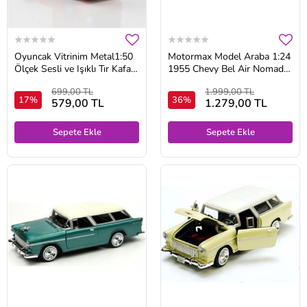
Oyuncak Vitrinim Metal1:50
Motormax Model Araba 1:24
Ölçek Sesli ve Işıklı Tır Kafası
1955 Chevy Bel Air Nomad
Turuncu Renk
Yeşil
699,00 TL
1.999,00 TL
17%
36%
579,00 TL
1.279,00 TL
Sepete Ekle
Sepete Ekle