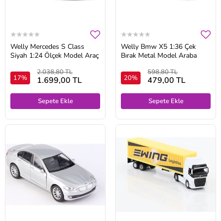
Welly Mercedes S Class
Welly Bmw X5 1:36 Çek
Siyah 1:24 Ölçek Model Araç
Bırak Metal Model Araba
2.038,80 TL
598,80 TL
17%
20%
1.699,00 TL
479,00 TL
Sepete Ekle
Sepete Ekle