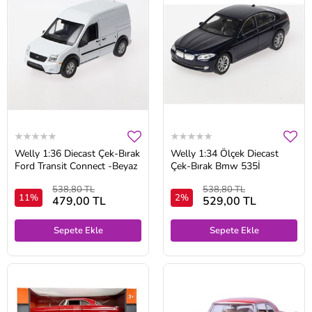
Welly 1:36 Diecast Çek-Bırak
Welly 1:34 Ölçek Diecast
Ford Transit Connect -Beyaz
Çek-Bırak Bmw 535İ
538,80 TL
538,80 TL
11%
2%
479,00 TL
529,00 TL
Sepete Ekle
Sepete Ekle