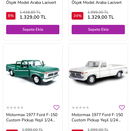
Ölçek Model Araba Lacivert
Ölçek Model Araba Lacivert
1.438,80 TL
1.999,00 TL
8%
34%
1.329,00 TL
1.329,00 TL
Sepete Ekle
Sepete Ekle
Motormax 1977 Ford F-150
Motormax 1977 Ford F-150
Custom Pickup Yeşil 1/24
Custom Pickup Yeşil 1/24
Model Araba Yeşil
Model Araba Beyaz
1.999,00 TL
1.999,00 TL