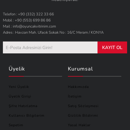
Telefon : +90 (332) 322 33 66
Mobil : +90 (553) 699 86 86
Mail : info@oyuncakvitrinim.com
Adres : Havzan Mah. Ufacık Sokak No : 16/C Meram / KONYA
KAYIT OL
Üyelik
Kurumsal
Yeni Üyelik
Hakkımızda
Üyelik Girişi
İletişim
Şifre Hatırlatma
Satış Sözleşmesi
Kullanıcı Bilgilerim
Gizlilik Bildirimi
Sepetim
Yasal Haklar