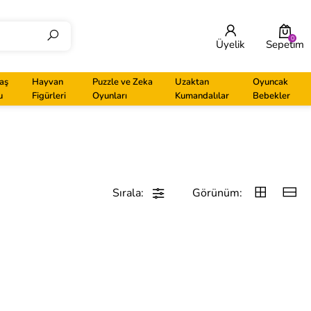
0
Üyelik
Sepetim
aş
Hayvan
Puzzle ve Zeka
Uzaktan
Oyuncak
u
Figürleri
Oyunları
Kumandalılar
Bebekler
Sırala:
Görünüm: