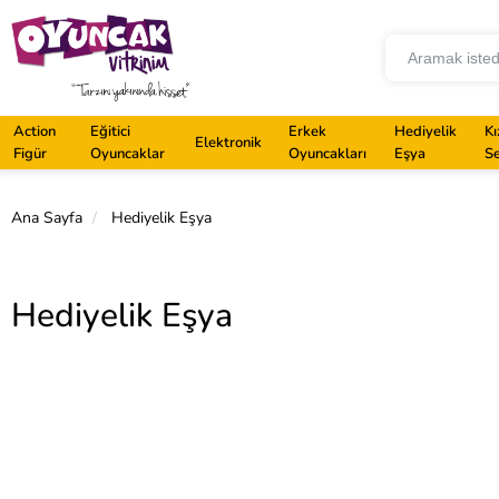
Action
Eğitici
Erkek
Hediyelik
Kı
Elektronik
Figür
Oyuncaklar
Oyuncakları
Eşya
Se
Ana Sayfa
Hediyelik Eşya
Hediyelik Eşya