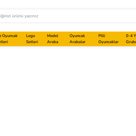
z Oyuncak
Lego
Model
Oyuncak
Pilli
0-4 Y
tleri
Setleri
Araba
Arabalar
Oyuncaklar
Grub