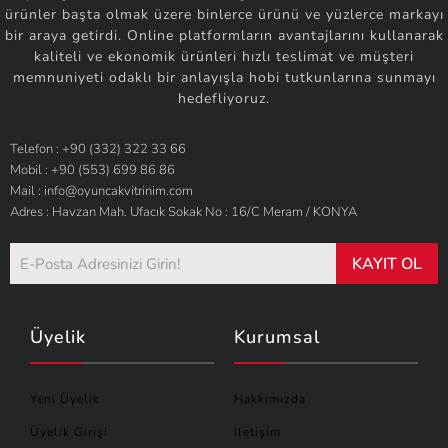
ürünler başta olmak üzere binlerce ürünü ve yüzlerce markayı
bir araya getirdi. Online platformların avantajlarını kullanarak
kaliteli ve ekonomik ürünleri hızlı teslimat ve müşteri
memnuniyeti odaklı bir anlayışla hobi tutkunlarına sunmayı
hedefliyoruz.
Telefon : +90 (332) 322 33 66
Mobil : +90 (553) 699 86 86
Mail : info@oyuncakvitrinim.com
Adres : Havzan Mah. Ufacık Sokak No : 16/C Meram / KONYA
KAYIT OL
Üyelik
Kurumsal
Yeni Üyelik
Hakkımızda
Üyelik Girişi
İletişim