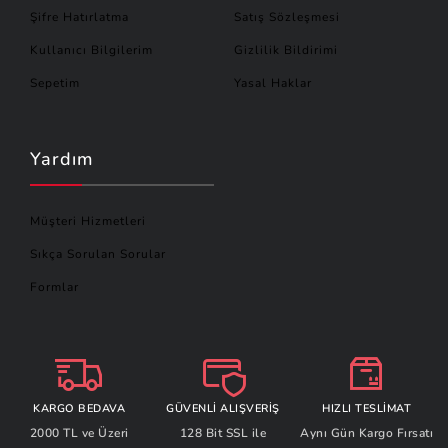
Şifre Hatırlatma
Satış Sözleşmesi
Kullanıcı Bilgilerim
Gizlilik Bildirimi
Sepetim
Yasal Haklar
Yardım
Müşteri Hizmetleri
Sıkça Sorulan Sorular
Formlar
KARGO BEDAVA
GÜVENLİ ALIŞVERİŞ
HIZLI TESLİMAT
2000 TL ve Üzeri
128 Bit SSL ile
Aynı Gün Kargo Fırsatı