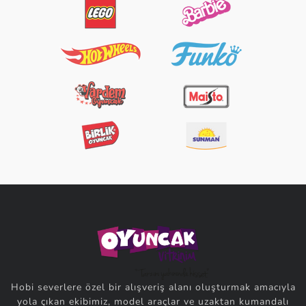
Hobi severlere özel bir alışveriş alanı oluşturmak amacıyla
yola çıkan ekibimiz, model araçlar ve uzaktan kumandalı