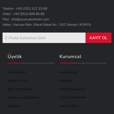
Telefon : +90 (332) 322 33 66
Mobil : +90 (553) 699 86 86
Mail : info@oyuncakvitrinim.com
Adres : Havzan Mah. Ufacık Sokak No : 16/C Meram / KONYA
KAYIT OL
Üyelik
Kurumsal
Yeni Üyelik
Hakkımızda
Üyelik Girişi
İletişim
Şifre Hatırlatma
Satış Sözleşmesi
Kullanıcı Bilgilerim
Gizlilik Bildirimi
Sepetim
Yasal Haklar