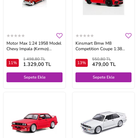
Motor Max 1:24 1958 Model
Kinsmart Bmw M8
Chevy Impala (Kırmızı)
Competition Coupe 1:38
Diecast Model Araba
Kırmızı Çek Bırak Model
1.498,80 TL
550,80 TL
Araba
11%
13%
1.329,00 TL
479,00 TL
Sepete Ekle
Sepete Ekle