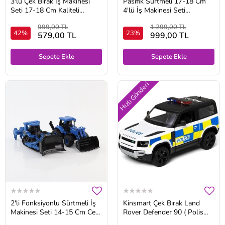
3'lü Çek Bırak İş Makinesi
Pasifik Sürtmeli 17-18 Cm
Seti 17-18 Cm Kaliteli
4'lü İş Makinesi Seti
Malzeme
Fonksiyonlu Ürünler
999,00 TL
1.299,00 TL
42%
23%
579,00 TL
999,00 TL
Sepete Ekle
Sepete Ekle
Hızlı Gönderi
2'li Fonksiyonlu Sürtmeli İş
Kinsmart Çek Bırak Land
Makinesi Seti 14-15 Cm Ce
Rover Defender 90 ( Polis
Belgeli
Arabası ) 1:36 Ölçek