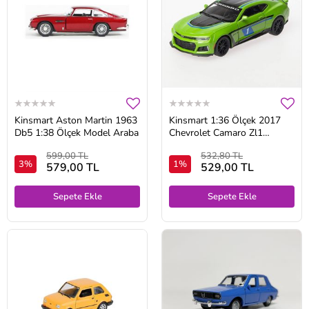
Kinsmart Aston Martin 1963
Kinsmart 1:36 Ölçek 2017
Db5 1:38 Ölçek Model Araba
Chevrolet Camaro Zl1
Çekbırak Metal Araba Yeşil
599,00 TL
532,80 TL
3%
1%
579,00 TL
529,00 TL
Sepete Ekle
Sepete Ekle