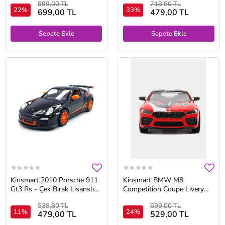
899,00 TL
718,80 TL
22%
33%
699,00 TL
479,00 TL
Sepete Ekle
Sepete Ekle
Kinsmart 2010 Porsche 911
Kinsmart BMW M8
Gt3 Rs - Çek Bırak Lisanslı
Competition Coupe Livery
Model Oyuncak Araba 1:36
Edition KT5425DF 1:38 Scale
538,80 TL
699,00 TL
Model Lisanslı Kırmızı
11%
24%
479,00 TL
529,00 TL