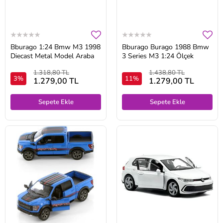
Bburago 1:24 Bmw M3 1998
Bburago Burago 1988 Bmw
Diecast Metal Model Araba
3 Series M3 1:24 Ölçek
1.318,80 TL
1.438,80 TL
3%
11%
1.279,00 TL
1.279,00 TL
Sepete Ekle
Sepete Ekle