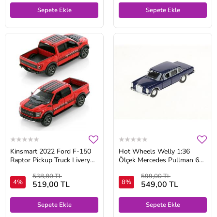
Sepete Ekle
Sepete Ekle
Kinsmart 2022 Ford F-150
Hot Wheels Welly 1:36
Raptor Pickup Truck Livery
Ölçek Mercedes Pullman 600
Edition Diecast Araba
Metal Çek Bırak Araba
538,80 TL
599,00 TL
4%
8%
519,00 TL
549,00 TL
Sepete Ekle
Sepete Ekle