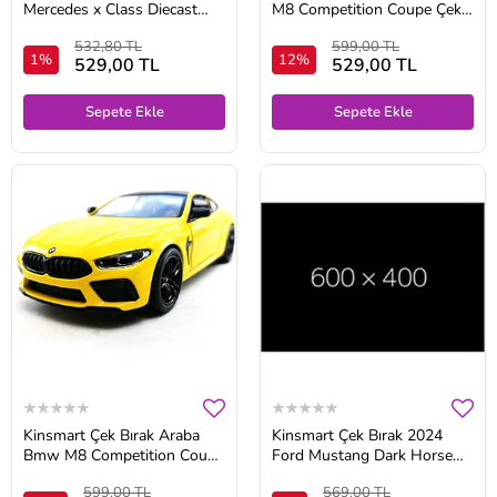
Mercedes x Class Diecast
M8 Competition Coupe Çek
Model Araba Kırmızı
Bırak 12 cm
532,80 TL
599,00 TL
1%
12%
529,00 TL
529,00 TL
Sepete Ekle
Sepete Ekle
Kinsmart Çek Bırak Araba
Kinsmart Çek Bırak 2024
Bmw M8 Competition Coupe
Ford Mustang Dark Horse
Scale 1:38
(Police) Polis Arabası 1:38
599,00 TL
569,00 TL
Ölçek