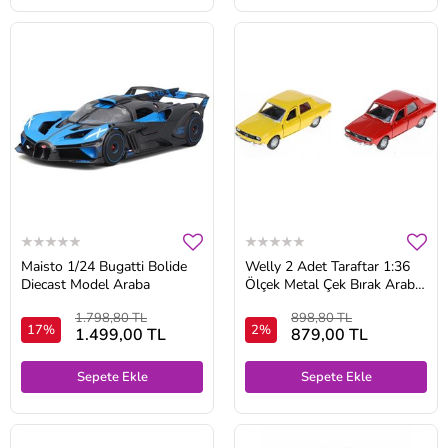
Maisto 1/24 Bugatti Bolide
Welly 2 Adet Taraftar 1:36
Diecast Model Araba
Ölçek Metal Çek Bırak Araba
( 2 Adet Gönderilecektir.)
1.798,80 TL
898,80 TL
17%
2%
1.499,00 TL
879,00 TL
Sepete Ekle
Sepete Ekle