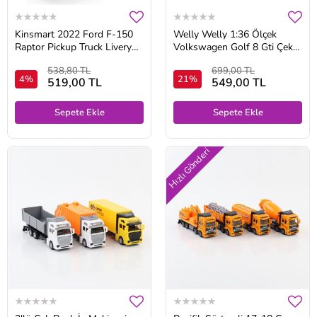
Kinsmart 2022 Ford F-150
Welly Welly 1:36 Ölçek
Raptor Pickup Truck Livery
Volkswagen Golf 8 Gti Çek
Edition Diecast Araba
Bırak Metal Araba Beyaz
538,80 TL
699,00 TL
4%
21%
519,00 TL
549,00 TL
Sepete Ekle
Sepete Ekle
Hızlı Gönderi