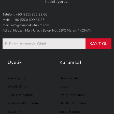
hedefliyoruz.
Telefon : +90 (332) 322 33 66
Mobil : +90 (553) 699 86 86
Mail : info@oyuncakvitrinim.com
Adres : Havzan Mah. Ufacık Sokak No : 16/C Meram / KONYA
KAYIT OL
Üyelik
Kurumsal
Yeni Üyelik
Hakkımızda
Üyelik Girişi
İletişim
Şifre Hatırlatma
Satış Sözleşmesi
Kullanıcı Bilgilerim
Gizlilik Bildirimi
Sepetim
Yasal Haklar