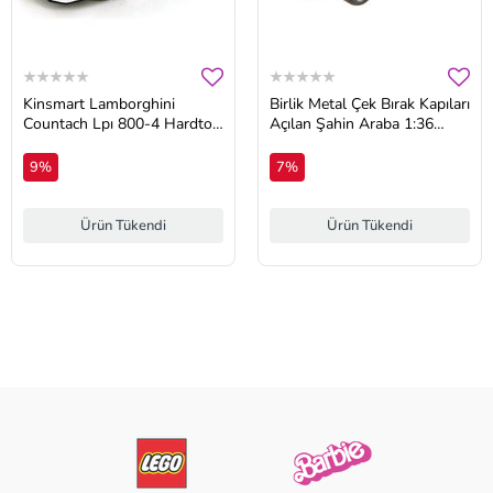
Kinsmart Lamborghini
Birlik Metal Çek Bırak Kapıları
Countach Lpı 800-4 Hardtop
Açılan Şahin Araba 1:36
Diecast Model Araba 1:36
Ölçek Diecast Model
Ölçek Lisanslı Ürün
9%
7%
Ürün Tükendi
Ürün Tükendi