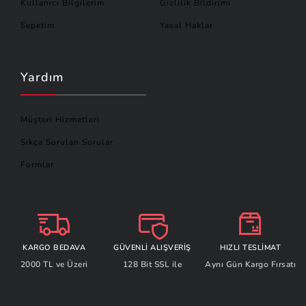
Kullanıcı Bilgilerim
Gizlilik Bildirimi
Sepetim
Yasal Haklar
Yardım
Müşteri Hizmetleri
Sıkça Sorulan Sorular
Formlar
KARGO BEDAVA
GÜVENLİ ALIŞVERİŞ
HIZLI TESLİMAT
2000 TL ve Üzeri
128 Bit SSL ile
Aynı Gün Kargo Fırsatı