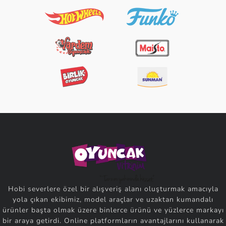
Hobi severlere özel bir alışveriş alanı oluşturmak amacıyla
yola çıkan ekibimiz, model araçlar ve uzaktan kumandalı
ürünler başta olmak üzere binlerce ürünü ve yüzlerce markayı
bir araya getirdi. Online platformların avantajlarını kullanarak