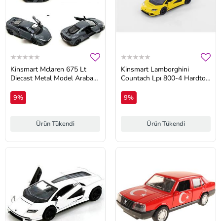
Kinsmart Mclaren 675 Lt
Kinsmart Lamborghini
Diecast Metal Model Araba
Countach Lpı 800-4 Hardtop
1:34 Ölçek
Diecast Model Araba 1:36
Ölçek Lisanslı
9%
9%
Ürün Tükendi
Ürün Tükendi