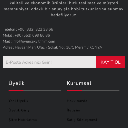
kaliteli ve ekonomik ürünleri hızlı teslimat ve müşteri
memnuniyeti odaklı bir anlayışla hobi tutkunlarına sunmayı
hedefliyoruz.
Telefon : +90 (332) 322 33 66
Mobil : +90 (553) 699 86 86
Mail : info@oyuncakvitrinim.com
Adres : Havzan Mah. Ufacık Sokak No : 16/C Meram / KONYA
KAYIT OL
Üyelik
Kurumsal
Yeni Üyelik
Hakkımızda
Üyelik Girişi
İletişim
Şifre Hatırlatma
Satış Sözleşmesi