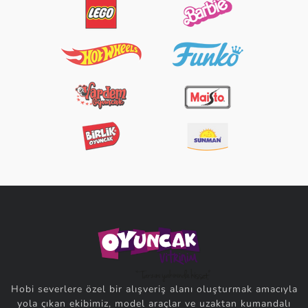
Hobi severlere özel bir alışveriş alanı oluşturmak amacıyla
yola çıkan ekibimiz, model araçlar ve uzaktan kumandalı