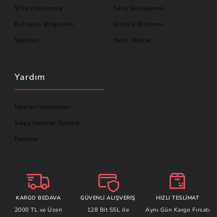
Şifre Hatırlatma
Satış Sözleşmesi
Kullanıcı Bilgilerim
Gizlilik Bildirimi
Sepetim
Yasal Haklar
Yardım
Müşteri Hizmetleri
Sıkça Sorulan Sorular
Formlar
KARGO BEDAVA
GÜVENLİ ALIŞVERİŞ
HIZLI TESLİMAT
2000 TL ve Üzeri
128 Bit SSL ile
Aynı Gün Kargo Fırsatı