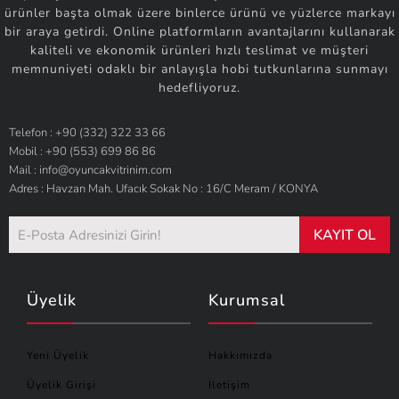
ürünler başta olmak üzere binlerce ürünü ve yüzlerce markayı
bir araya getirdi. Online platformların avantajlarını kullanarak
kaliteli ve ekonomik ürünleri hızlı teslimat ve müşteri
memnuniyeti odaklı bir anlayışla hobi tutkunlarına sunmayı
hedefliyoruz.
Telefon : +90 (332) 322 33 66
Mobil : +90 (553) 699 86 86
Mail : info@oyuncakvitrinim.com
Adres : Havzan Mah. Ufacık Sokak No : 16/C Meram / KONYA
KAYIT OL
Üyelik
Kurumsal
Yeni Üyelik
Hakkımızda
Üyelik Girişi
İletişim