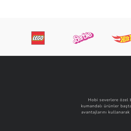
Hasbro
(1)
Honney
(1)
İnno64
(1)
Jada Toys
(1)
Kızılkaya
(1)
Kids
(1)
KS Games
(1)
Limon Oyuncak
(1)
Lovely Fruits
(1)
Mini GT
(1)
Neco
(1)
Neco Toys
(1)
Hobi severlere özel 
New Ray Toys
(1)
kumandalı ürünler başta
avantajlarını kullanarak
Norev
(1)
Nzg
(1)
Pasifik Toys
(1)