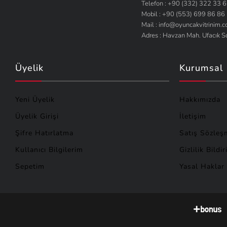
Telefon : +90 (332) 322 33 
Pinder
(1)
Mobil : +90 (553) 699 86 86
Mail : info@oyuncakvitrinim.
Siku
(1)
Adres : Havzan Mah. Ufacık 
Tefal
(1)
Winx Club
(1)
Üyelik
Kurumsal
Wuling
(1)
Yeni Üyelik
Hakkımızda
Üyelik Girişi
İletişim
Şifre Hatırlatma
Satış Sözleş
Kullanıcı Bilgilerim
Gizlilik Bildir
Sepetim
Yasal Haklar