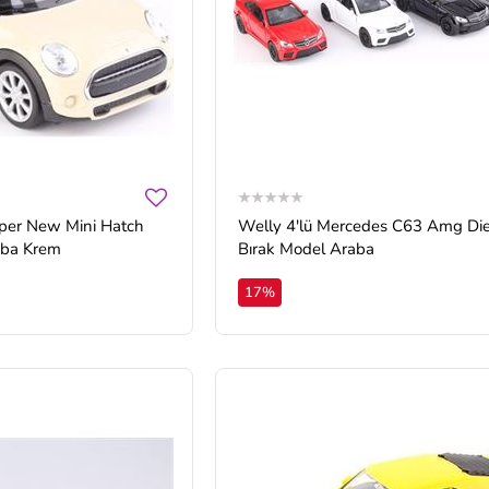
oper New Mini Hatch
Welly 4'lü Mercedes C63 Amg Diecast Çek
aba Krem
Bırak Model Araba
17%