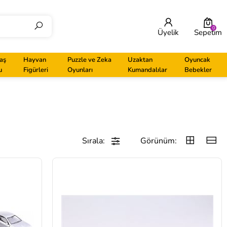
0
Üyelik
Sepetim
aş
Hayvan
Puzzle ve Zeka
Uzaktan
Oyuncak
u
Figürleri
Oyunları
Kumandalılar
Bebekler
Sırala:
Görünüm: