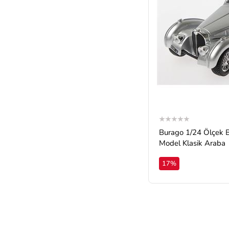
Furkan
(2)
L.O.L.
(2)
LEGO
(2)
Motomax
(2)
Pasifik
(2)
BFF
(1)
BLX
(1)
Cheerson
(1)
Cry Babies
(1)
Burago 1/24 Ölçek B
Model Klasik Araba
Disney Cars
(1)
Epoch
(1)
17%
Erdem
(1)
Gepettoys
(1)
Giochi Preziosi
(1)
Go Super
(1)