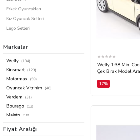
Erkek Oyuncakları
Kız Oyuncak Setleri
Lego Setleri
Model Araba
Markalar
Oyuncak Arabalar
Pilli Oyuncaklar
Welly
(134)
Welly 1:38 Mini Co
0-4 Yaş Grubu
Kinsmart
(123)
Çek Bırak Model Ar
Hayvan Figürleri
Motormax
(59)
17%
Puzzle ve Zeka Oyunları
Oyuncak Vitrinim
(46)
Uzaktan Kumandalılar
Vardem
(31)
Oyuncak Bebekler
Bburago
(12)
Maisto
Tüm Ürünler
(10)
Maisto Tech
(10)
Fiyat Aralığı
Rmz City
(10)