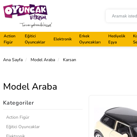
Action
Eğitici
Erkek
Hediyelik
Kı
Elektronik
Figür
Oyuncaklar
Oyuncakları
Eşya
Se
Ana Sayfa
Model Araba
Karsan
Model Araba
Kategoriler
Action Figür
Eğitici Oyuncaklar
Elektronik