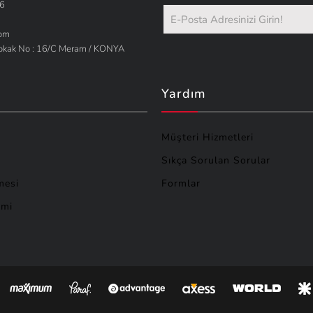
66
com
Sokak No : 16/C Meram / KONYA
Yardım
Müşteri Hizmetleri
Sıkça Sorulan Sorular
mesi
Formlar
imi