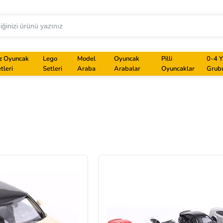
z Oyuncak
Lego
Model
Oyuncak
Pilli
0-4 Y
tleri
Setleri
Araba
Arabalar
Oyuncaklar
Grub