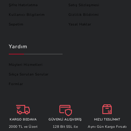
Şifre Hatırlatma
Satış Sözleşmesi
Kullanıcı Bilgilerim
Gizlilik Bildirimi
Sepetim
Yasal Haklar
Yardım
Müşteri Hizmetleri
Sıkça Sorulan Sorular
Formlar
KARGO BEDAVA
GÜVENLİ ALIŞVERİŞ
HIZLI TESLİMAT
2000 TL ve Üzeri
128 Bit SSL ile
Aynı Gün Kargo Fırsatı