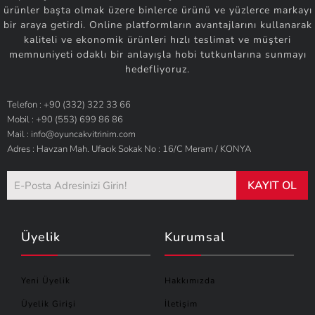
ürünler başta olmak üzere binlerce ürünü ve yüzlerce markayı
bir araya getirdi. Online platformların avantajlarını kullanarak
kaliteli ve ekonomik ürünleri hızlı teslimat ve müşteri
memnuniyeti odaklı bir anlayışla hobi tutkunlarına sunmayı
hedefliyoruz.
Telefon : +90 (332) 322 33 66
Mobil : +90 (553) 699 86 86
Mail : info@oyuncakvitrinim.com
Adres : Havzan Mah. Ufacık Sokak No : 16/C Meram / KONYA
KAYIT OL
Üyelik
Kurumsal
Yeni Üyelik
Hakkımızda
Üyelik Girişi
İletişim