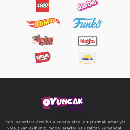
Hobi severlere özel bir alışveriş alanı oluşturmak amacıyla
yola çıkan ekibimiz, model araçlar ve uzaktan kumandalı